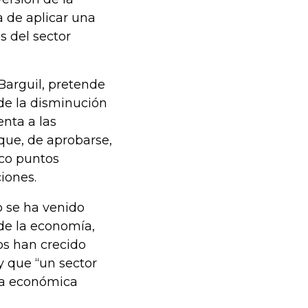
a de aplicar una
s del sector
Barguil, pretende
de la disminución
enta a las
ue, de aprobarse,
nco puntos
iones.
o se ha venido
de la economía,
os han crecido
y que “un sector
ica económica