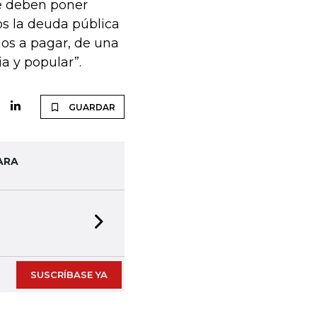
se deben poner
ños la deuda pública
mos a pagar, de una
a y popular”.
GUARDAR
ARA
Next slide
SUSCRÍBASE YA