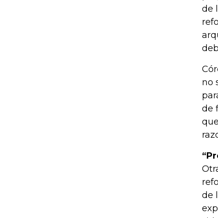
de 
ref
arq
deb
Cór
no 
par
de 
que
raz
“Pr
Otr
ref
de 
exp