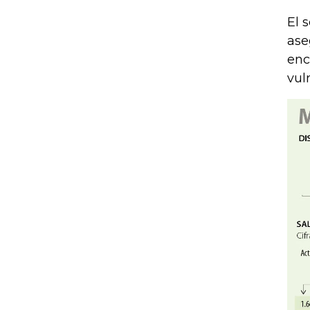
El 
ase
enc
vul