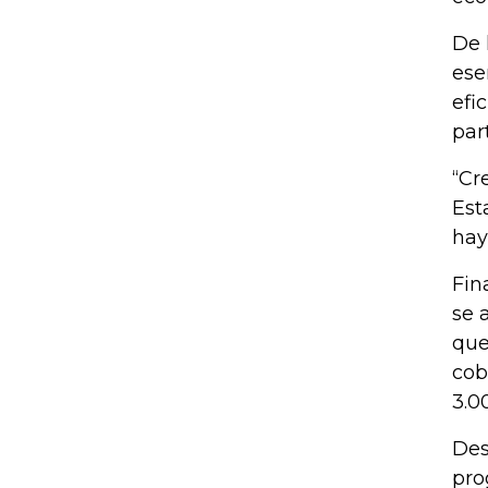
De 
ese
efi
par
“Cr
Est
hay
Fin
se 
que
cob
3.0
Des
pro