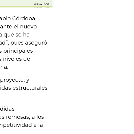
ablo Córdoba,
 ante el nuevo
a que se ha
ad”, pues aseguró
 principales
s niveles de
na.
 proyecto, y
das estructurales
edidas
s remesas, a los
petitividad a la