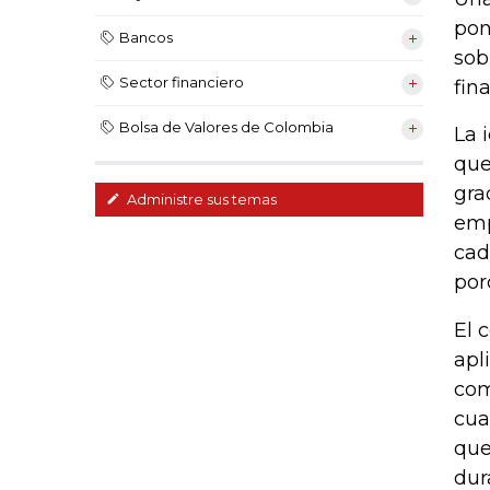
pon
Bancos
sob
Sector financiero
fin
Bolsa de Valores de Colombia
La 
que
gra
Administre sus temas
emp
cad
por
El 
apl
com
cua
que
dur