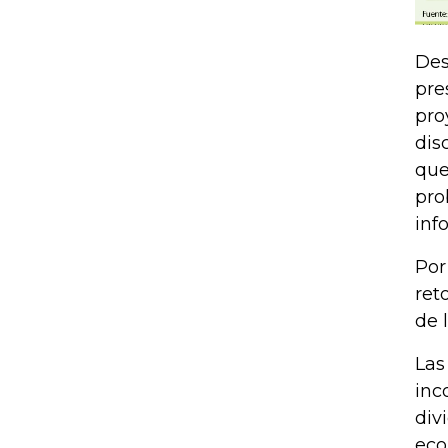
Des
pre
pro
dis
que
pro
inf
Por
ret
de 
Las
inc
div
eco