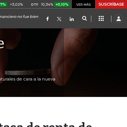
SUSCRÍBASE
,02%
10,34%
+0,10%
+0,98%
$ 416,91
+$ 0,05
+0,
DTF
VER MÁS
UVR
inanciero no fue bien
e
urales de cara a la nueva