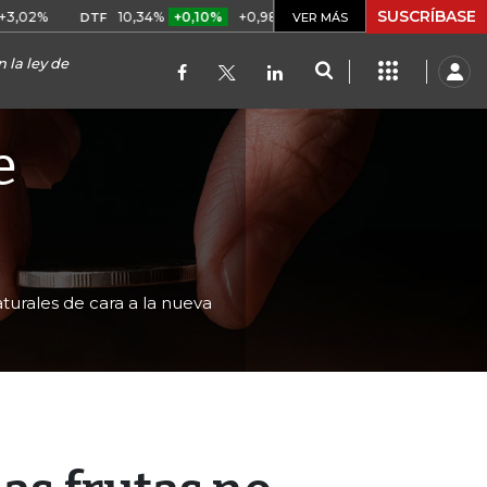
SUSCRÍBASE
%
10,34%
+0,10%
+0,98%
$ 416,86
+$ 0,05
+0,01%
DTF
UVR
VER MÁS
n la ley de
e
urales de cara a la nueva