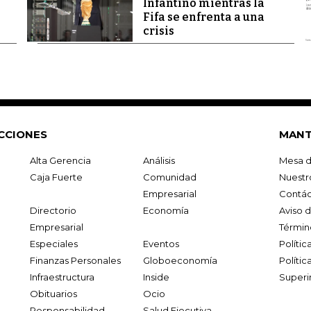
Infantino mientras la
Fifa se enfrenta a una
crisis
CCIONES
MANT
Alta Gerencia
Análisis
Mesa d
Caja Fuerte
Comunidad
Nuestr
Empresarial
Contác
Directorio
Economía
Aviso 
Empresarial
Términ
Especiales
Eventos
Políti
Finanzas Personales
Globoeconomía
Polític
Infraestructura
Inside
Superi
Obituarios
Ocio
Responsabilidad
Salud Ejecutiva