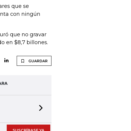
ares que se
enta con ningún
guró que no gravar
o en $8,7 billones.
GUARDAR
ARA
Next slide
SUSCRÍBASE YA