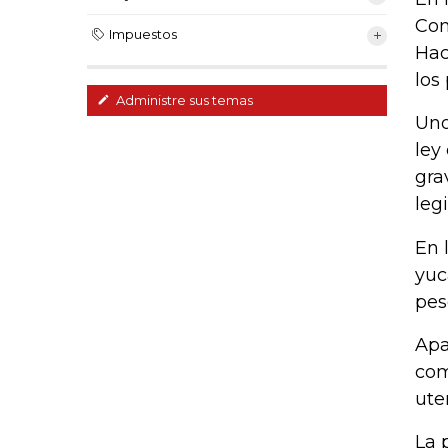
Com
Impuestos
Hac
los
Administre sus temas
Uno
ley
gra
legi
En 
yuc
pes
Apa
com
ute
La 