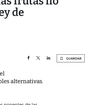
las frutas no
ley de
GUARDAR
el
les alternativas.
s ponentes de las