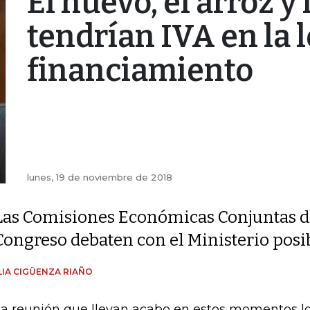
El huevo, el arroz y 
tendrían IVA en la 
financiamiento
lunes, 19 de noviembre de 2018
Las Comisiones Económicas Conjuntas d
Congreso debaten con el Ministerio posib
IA CIGÜENZA RIAÑO
la reunión que llevan acabo en estos momentos lo