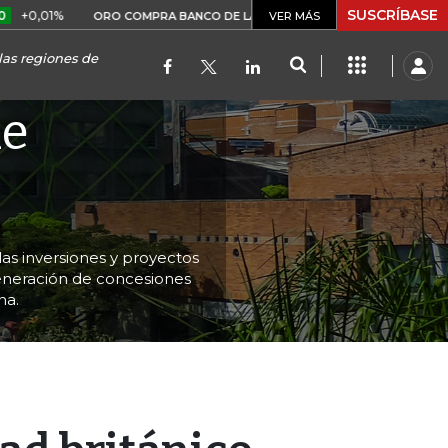
SUSCRÍBASE
$ 399.745,16
+$ 2.295,71
+0
ORO COMPRA BANCO DE LA REPÚBLICA
VER MÁS
las regiones de
de
las inversiones y proyectos
generación de concesiones
na.