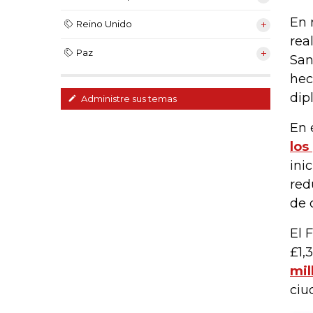
En 
Reino Unido
rea
Paz
San
hec
dip
Administre sus temas
En 
los
ini
red
de 
El 
£1,
mil
ciu