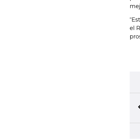
mej
“Es
el 
pro