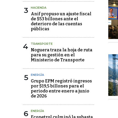
3
HACIENDA
Anif propuso un ajuste fiscal
de $53 billones ante el
deterioro de las cuentas
públicas
4
TRANSPORTE
Noguera traza la hoja de ruta
para su gestión en el
Ministerio de Transporte
5
ENERGÍA
Grupo EPM registró ingresos
por $19,5 billones para el
periodo entre enero a junio
de 2026
6
ENERGÍA
Ecopetrol culminó la subasta