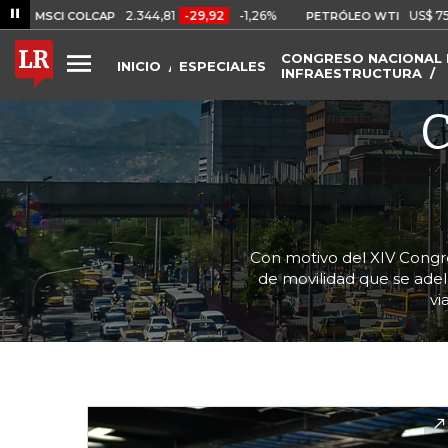
2.344,81
-29,92
-1,26%
US$ 75,09
-US$ 
 COLCAP
PETRÓLEO WTI
CONGRESO NACIONAL 
INICIO
ESPECIALES
INFRAESTRUCTURA
C
Con motivo del XIV Congres
de movilidad que se adel
vi