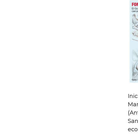
Ini
Man
(An
San
eco