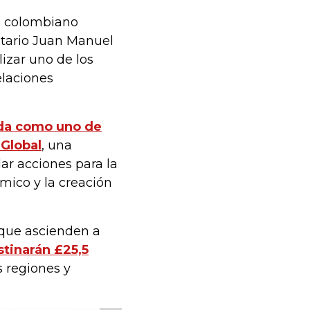
e colombiano
atario Juan Manuel
lizar uno de los
elaciones
ada como uno de
 Global
, una
lar acciones para la
mico y la creación
 que ascienden a
stinarán £25,5
s regiones y