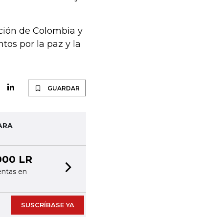
ación de Colombia y
tos por la paz y la
GUARDAR
ARA
000 LR
entas en
Next slide
SUSCRÍBASE YA