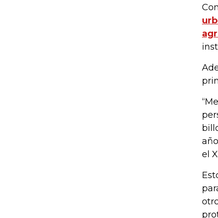
Con
urb
agr
inst
Ade
pri
“Me
per
bil
año
el 
Est
par
otr
pro