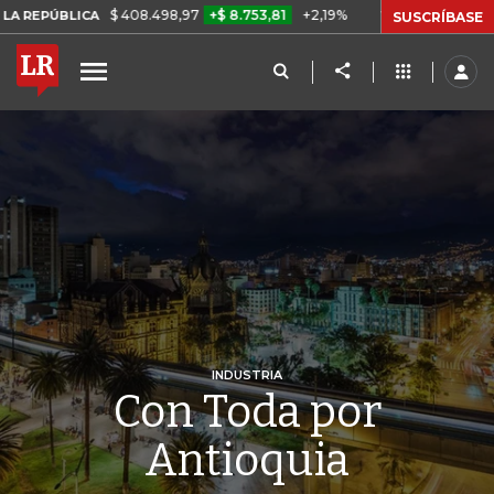
$ 408.498,97
+$ 8.753,81
+2,19%
CA
TASA DE USURA CRÉDITO C
SUSCRÍBASE
INDUSTRIA
Con Toda por
Antioquia