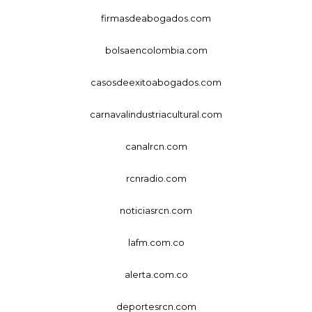
firmasdeabogados.com
bolsaencolombia.com
casosdeexitoabogados.com
carnavalindustriacultural.com
canalrcn.com
rcnradio.com
noticiasrcn.com
lafm.com.co
alerta.com.co
deportesrcn.com