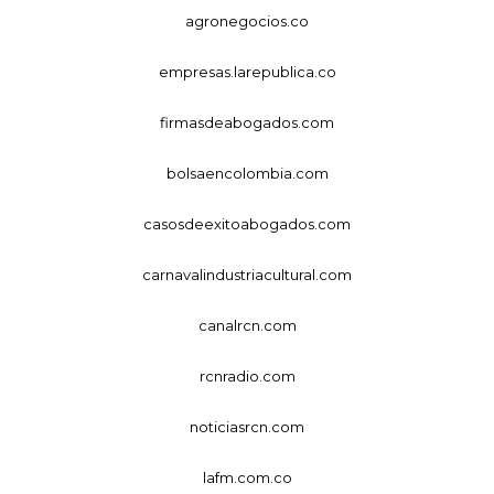
agronegocios.co
empresas.larepublica.co
firmasdeabogados.com
bolsaencolombia.com
casosdeexitoabogados.com
carnavalindustriacultural.com
canalrcn.com
rcnradio.com
noticiasrcn.com
lafm.com.co