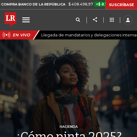
$ 408.498,97
+$ 8.753,81
+2,19%
NCO DE LA REPÚBLICA
TASA D
SUSCRÍBASE
EN VIVO
Llegada de mandatarios y delegaciones internaci
HACIENDA