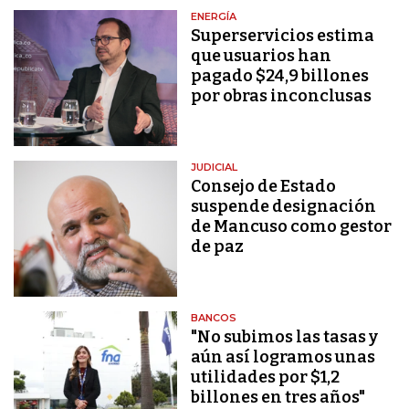
ENERGÍA
Superservicios estima
que usuarios han
pagado $24,9 billones
por obras inconclusas
JUDICIAL
Consejo de Estado
suspende designación
de Mancuso como gestor
de paz
BANCOS
"No subimos las tasas y
aún así logramos unas
utilidades por $1,2
billones en tres años"