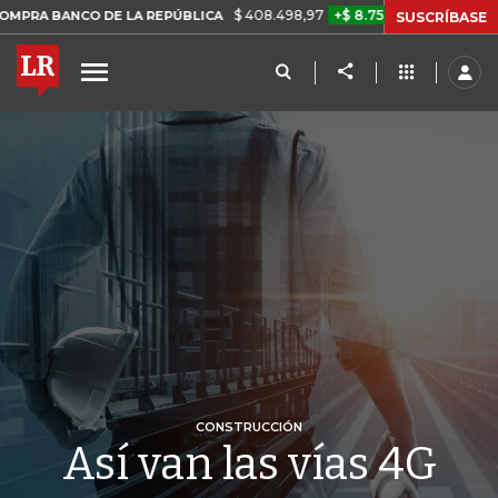
$ 408.498,97
+$ 8.753,81
+2,19%
O DE LA REPÚBLICA
TASA DE 
SUSCRÍBASE
CONSTRUCCIÓN
Así van las vías 4G