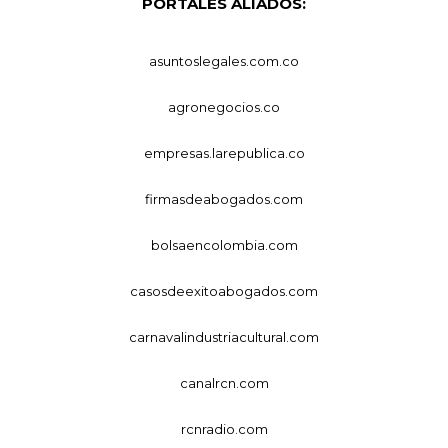
PORTALES ALIADOS:
asuntoslegales.com.co
agronegocios.co
empresas.larepublica.co
firmasdeabogados.com
bolsaencolombia.com
casosdeexitoabogados.com
carnavalindustriacultural.com
canalrcn.com
rcnradio.com