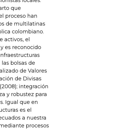
ionistas locales.
arto que
el proceso han
s de multilatinas
blica colombiano.
 activos, el
y es reconocido
infraestructuras
 las bolsas de
ralizado de Valores
ción de Divisas
(2008); integración
nza y robustez para
s. Igual que en
ucturas es el
ecuados a nuestra
 mediante procesos