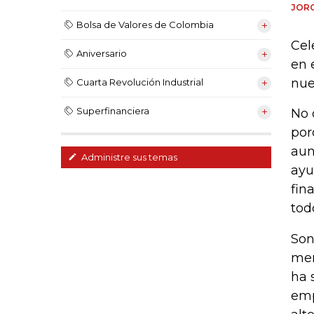
JOR
Bolsa de Valores de Colombia
Cel
Aniversario
en 
nue
Cuarta Revolución Industrial
Superfinanciera
No 
por
aun
Administre sus temas
ayu
fin
tod
Son
men
ha 
emp