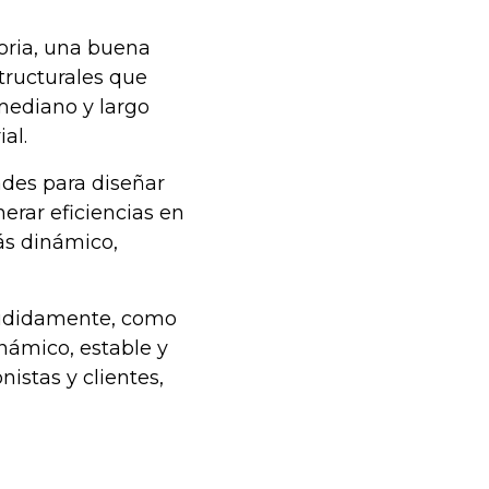
oria, una buena
structurales que
mediano y largo
al.
ades para diseñar
erar eficiencias en
ás dinámico,
cididamente, como
námico, estable y
istas y clientes,