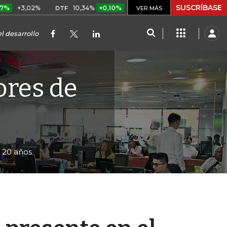
SUSCRÍBASE
02%
10,34%
+0,10%
+0,98%
$ 416,86
+$ 0,05
+0,0
DTF
UVR
VER MÁS
l desarrollo
ores de
s 20 años