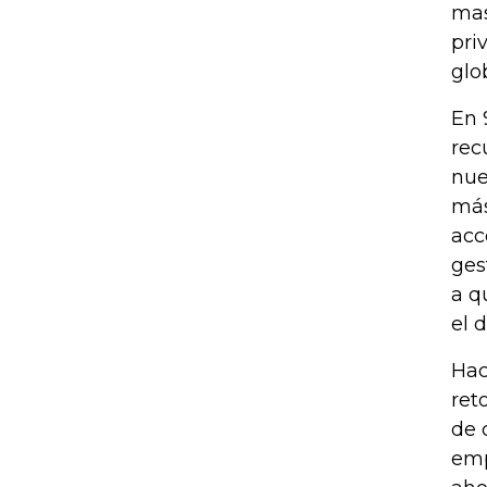
mas
pri
glo
En 
rec
nue
más
acc
ges
a q
el 
Hac
ret
de 
emp