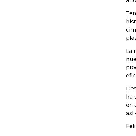
aho
Ten
his
cim
pla
La 
nue
pro
efi
Des
ha 
en 
así
Fel