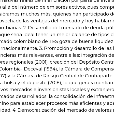
ernativas reales de financiación por parte de invers
 allá del número de emisores activos, pues comp
siéramos muchos más, quienes han participado d
ovechado las ventajas del mercado y hoy hablamo
ombianas. 2. Desarrollo del mercado de deuda pú
que sería ideal tener un mejor balance de tipos de
cado colombiano de TES goza de buena liquidez 
ernacionalmente. 3. Promoción y desarrollo de las 
ancieras más relevantes, entre ellas: integración de
ores regionales (2001); creación del Depósito Cent
Colombia- Deceval (1994), la Cámara de Compensa
07) y la Cámara de Riesgo Central de Contraparte 
la bolsa y el depósito (2018), lo que genera confia
vos mercados e inversionistas locales y extranjero
cados desarrollados, la consolidación de infraestr
ino para establecer procesos más eficientes y ad
lidad. 4. Democratización del mercado de valores