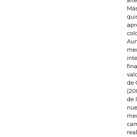
alt
Más
qui
apr
col
Aun
mer
int
fin
val
de 
(20
de 
nue
mer
cam
rea