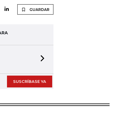
GUARDAR
ARA
Next slide
SUSCRÍBASE YA