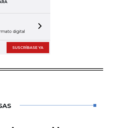
ARA
Next slide
rmato digital
SUSCRÍBASE YA
SAS