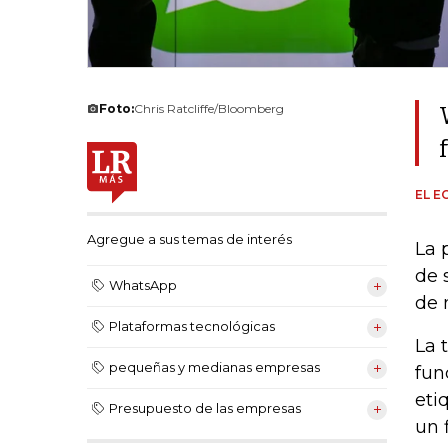
Foto:
Chris Ratcliffe/Bloomberg
EL E
Agregue a sus temas de interés
La 
de 
WhatsApp
de 
Plataformas tecnológicas
La 
pequeñas y medianas empresas
fun
eti
Presupuesto de las empresas
un 