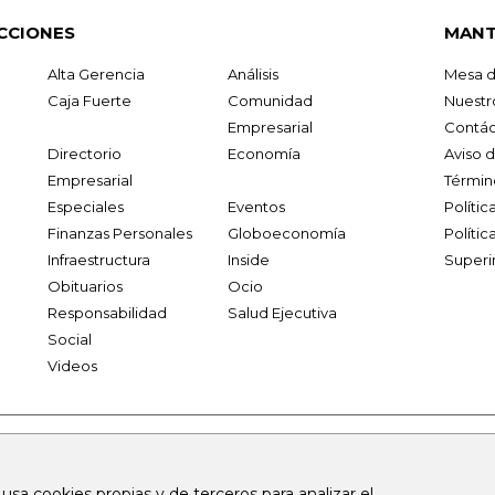
CCIONES
MANT
Alta Gerencia
Análisis
Mesa d
Caja Fuerte
Comunidad
Nuestr
Empresarial
Contác
Directorio
Economía
Aviso 
Empresarial
Términ
Especiales
Eventos
Políti
Finanzas Personales
Globoeconomía
Polític
Infraestructura
Inside
Superi
Obituarios
Ocio
Responsabilidad
Salud Ejecutiva
Social
Videos
.larepublica.co
firmasdeabogados.com
bolsaencolombia.com
 usa cookies propias y de terceros para analizar el