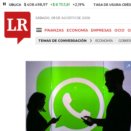
$ 408.498,97
+$ 8.753,81
+2,19%
LICA
TASA DE USURA CRÉDITO C
SÁBADO, 08 DE AGOSTO DE 2026
FINANZAS
ECONOMÍA
EMPRESAS
OCIO
G
TEMAS DE CONVERSACIÓN
ECONOMÍA
GOBIE