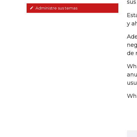
sus
Administre sus temas
Est
y a
Ade
neg
de 
Wha
anu
usu
Wha