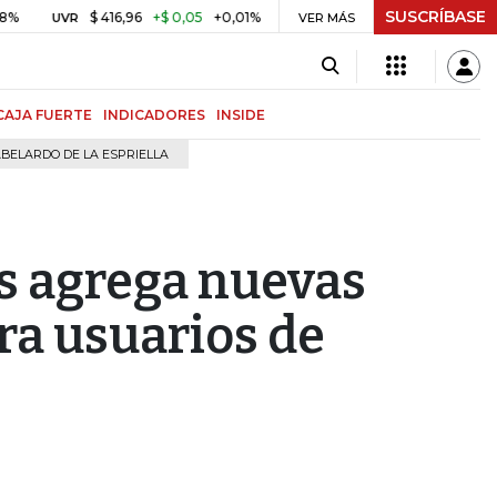
SUSCRÍBASE
$ 416,96
+$ 0,05
+0,01%
US$ 64.442,80
-US$ 525,6
UVR
BITCOIN
VER MÁS
CAJA FUERTE
INDICADORES
INSIDE
BELARDO DE LA ESPRIELLA
 agrega nuevas
ra usuarios de