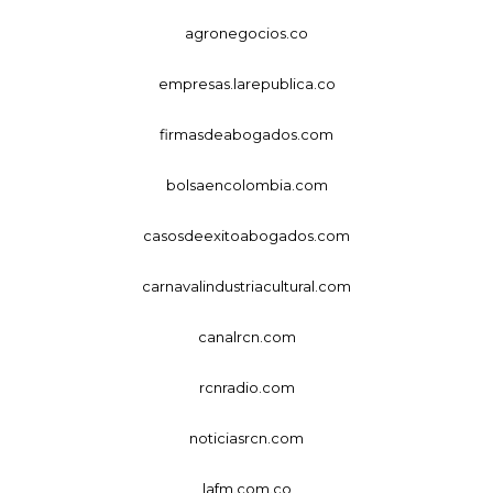
agronegocios.co
empresas.larepublica.co
firmasdeabogados.com
bolsaencolombia.com
casosdeexitoabogados.com
carnavalindustriacultural.com
canalrcn.com
rcnradio.com
noticiasrcn.com
lafm.com.co