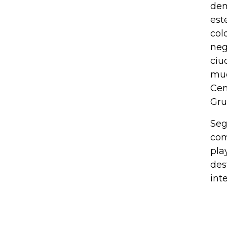
dem
est
col
neg
ciu
muc
Cen
Gru
Seg
com
pla
des
int