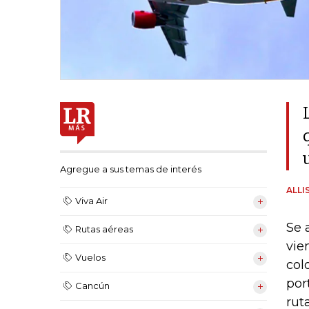
Agregue a sus temas de interés
ALLI
Viva Air
Se 
Rutas aéreas
vie
Vuelos
col
por
Cancún
rut