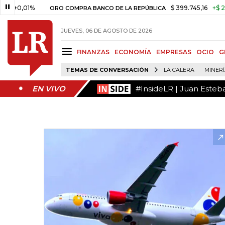
#InsideLR | Juan Esteb
EN VIVO
01%
$ 399.745,16
+$ 2.295,71
ORO COMPRA BANCO DE LA REPÚBLICA
JUEVES, 06 DE AGOSTO DE 2026
FINANZAS
ECONOMÍA
EMPRESAS
OCIO
G
TEMAS DE CONVERSACIÓN
LA CALERA
MINER
#InsideLR | Juan Esteb
EN VIVO