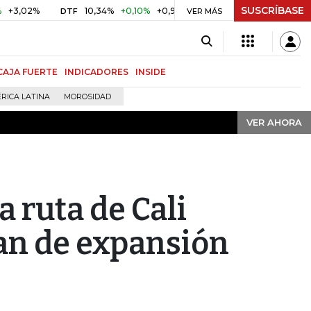
SUSCRÍBASE
VER AHORA
%
10,34%
+0,10%
+0,98%
$ 416,86
+$ 0,05
+0,01%
DTF
UVR
VER MÁS
CAJA FUERTE
INDICADORES
INSIDE
RICA LATINA
MOROSIDAD
VER AHORA
 ruta de Cali
an de expansión