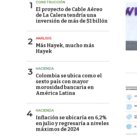
1
CONSTRUCCIÓN
El proyecto de Cable Aéreo
de La Calera tendría una
inversión de más de $1 billón
2
ANÁLISIS
Más Hayek, mucho más
Hayek
3
HACIENDA
Colombia se ubica como el
sexto país con mayor
morosidad bancaria en
América Latina
4
HACIENDA
Inflación se ubicaría en 6,2%
en julio y regresaría a niveles
máximos de 2024