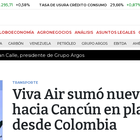
an Calle, presidente de Grupo Argos
+0,58%
29,66%
+0,87%
+3,02
TASA DE USURA CRÉDITO CONSUMO
LOBOECONOMÍA
AGRONEGOCIOS
ANÁLISIS
ASUNTOS LEGALES
ÍA
CARBÓN
VENEZUELA
PETRÓLEO
GRUPO ARGOS
EBITDA
AMÉ
an Calle, presidente de Grupo Argos
TRANSPORTE
Viva Air sumó nueva
hacia Cancún en pl
desde Colombia