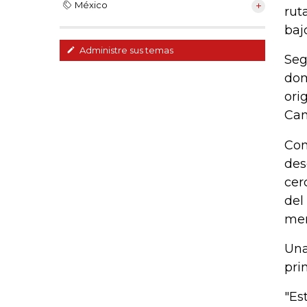
México
rut
baj
Administre sus temas
Seg
dom
ori
Can
Con
des
cer
del
mer
Una
pri
"Es