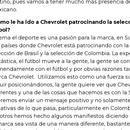
tino, pues vamos a tener mucho más presencia d
icano.
mo le ha ido a Chevrolet patrocinando la sele
bol?
tema el deporte es una pasión para la marca, en
 países donde Chevrolet está patrocinando con la
ección de Brasil y la selección de Colombia. La exp
tástica, el fútbol mueve a la gente, la gente se co
mendamente con el fútbol y por obvias razones t
ca Chevrolet. Utilizamos esto como una fuerza s
uir posicionándonos, la gente quiere ver que Chev
erentes y una de las cosas que hacemos es con la 
remos enviar un mensaje positivo y no solament
ativas de lo que pasa, particularmente en Colomb
otros hemos hecho algunos manifiestos diciend
marca sea vista de una manera diferente, bastante