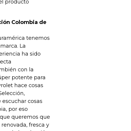
el producto
cción Colombia de
 Suramérica tenemos
 marca. La
eriencia ha sido
necta
ambién con la
úper potente para
rolet hace cosas
Selección,
e escuchar cosas
ia, por eso
o que queremos que
 renovada, fresca y