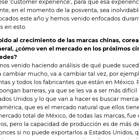
ese ‘customer experience’, para que esa experienc
ente, en el momento de la posventa, sea inolvidab
ocados este año y hemos venido enfocados durant
s en esto.
ido al crecimiento de las marcas chinas, corea
eral, ¿cómo ven el mercado en los próximos ci
edes?
os venido haciendo análisis de qué puede suced
a cambiar mucho, va a cambiar tal vez, por ejemplo
ntas y todos los fabricantes que están en México. 
 pongan barreras, ya que se les va a ser más difícil
ados Unidos y lo que van a hacer es buscar merc
américa, que es el mercado natural que ellos tien
mercado total de México, de todas las marcas, fue 
ros, pero la capacidad de producción es de más de
onces si no puede exportarlos a Estados Unidos, 