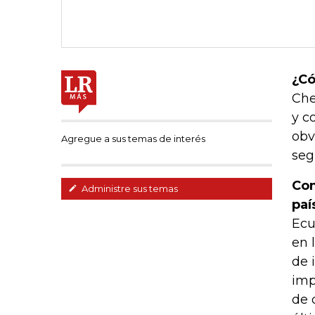
¿Có
Che
y c
obv
Agregue a sus temas de interés
seg
Com
Administre sus temas
paí
Ecu
en 
de 
imp
de 