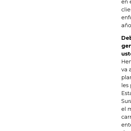
en 
cli
enf
año
Deb
gen
ust
Hem
va 
pla
les
Est
Sur
el 
car
ent