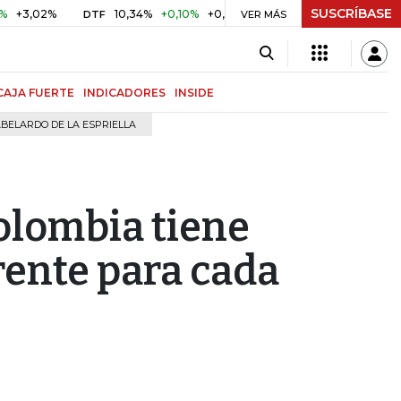
SUSCRÍBASE
2%
10,34%
+0,10%
+0,98%
$ 416,96
+$ 0,05
+0,01%
DTF
UVR
VER MÁS
CAJA FUERTE
INDICADORES
INSIDE
BELARDO DE LA ESPRIELLA
olombia tiene
rente para cada