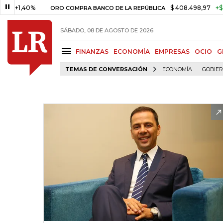
40%
$ 408.498,97
+$ 8.753,81
ORO COMPRA BANCO DE LA REPÚBLICA
SÁBADO, 08 DE AGOSTO DE 2026
FINANZAS
ECONOMÍA
EMPRESAS
OCIO
G
TEMAS DE CONVERSACIÓN
ECONOMÍA
GOBIE