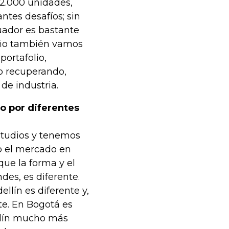
62.000 unidades,
tes desafíos; sin
uador es bastante
 año también vamos
ortafolio,
o recuperando,
de industria.
o por diferentes
studios y tenemos
o el mercado en
ue la forma y el
es, es diferente.
llín es diferente y,
te. En Bogotá es
llín mucho más