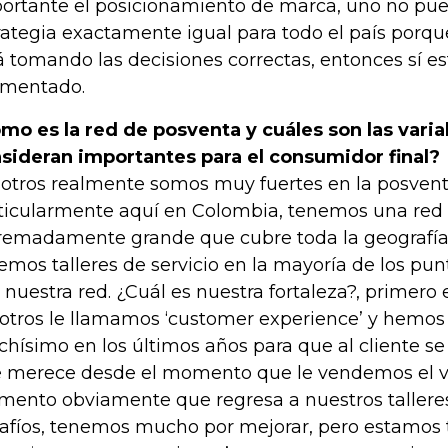
ortante el posicionamiento de marca, uno no pu
rategia exactamente igual para todo el país porq
á tomando las decisiones correctas, entonces sí e
mentado.
mo es la red de posventa y cuáles son las vari
sideran importantes para el consumidor final?
otros realmente somos muy fuertes en la posventa
ticularmente aquí en Colombia, tenemos una red 
remadamente grande que cubre toda la geografía
emos talleres de servicio en la mayoría de los p
 nuestra red. ¿Cuál es nuestra fortaleza?, primero el
otros le llamamos ‘customer experience’ y hemos 
hísimo en los últimos años para que al cliente se l
 merece desde el momento que le vendemos el ve
ento obviamente que regresa a nuestros talleres
afíos, tenemos mucho por mejorar, pero estamos 