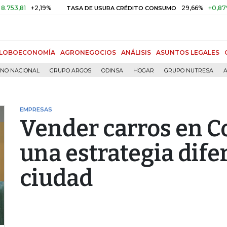
+2,19%
29,66%
+0,87%
+3,0
TASA DE USURA CRÉDITO CONSUMO
LOBOECONOMÍA
AGRONEGOCIOS
ANÁLISIS
ASUNTOS LEGALES
RNO NACIONAL
GRUPO ARGOS
ODINSA
HOGAR
GRUPO NUTRESA
A
EMPRESAS
Vender carros en C
una estrategia dife
ciudad