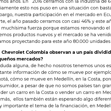
imos años. En 2016 cerramos con la industria de 
iamente esto nos puso en una situación con bastan
argo, nuestra participación en el mercado en Ec
rte, el año pasado cerramos con casi 46% y este
 muchísima fuerza porque estamos renovando el p
emos productos nuevos y el mercado se ha venid
amos proyectando para este año 80.000 unidades 
 Chevrolet Colombia observan a un país dividid
queños mercados?
 duda alguna, de hecho nosotros tenemos unos e
tante información de cómo se mueve por ejempl
otá, cómo se mueve en Medellín, en la Costa, porq
sumidor, a pesar de que no somos países tan grand
der un carro en la Costa o vender un carro en Mede
más, ellos también están esperando algo diferen
 importante el tema de la financiación, en Mede