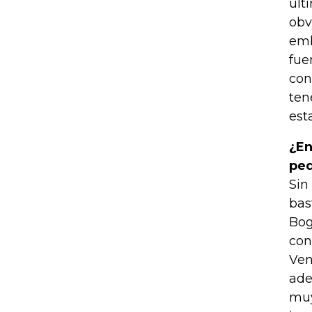
últ
obv
emb
fue
con
ten
est
¿En
pe
Sin
bas
Bog
con
Ven
ade
muy