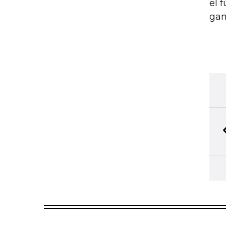
el 
gan