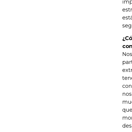
imp
est
est
seg
¿Có
con
Nos
par
ext
ten
con
nos
muc
que
mom
des