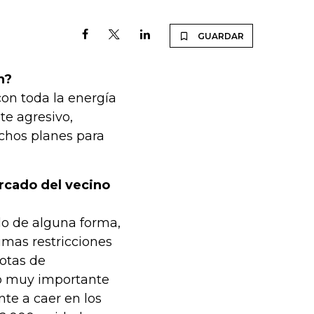
GUARDAR
n?
con toda la energía
te agresivo,
chos planes para
rcado del vecino
lo de alguna forma,
imas restricciones
otas de
co muy importante
te a caer en los