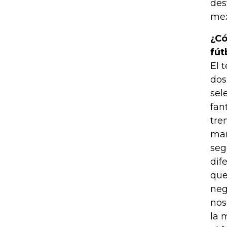
des
mex
¿Có
fút
El 
dos
sel
fan
tre
mar
seg
dif
que
neg
nos
la 