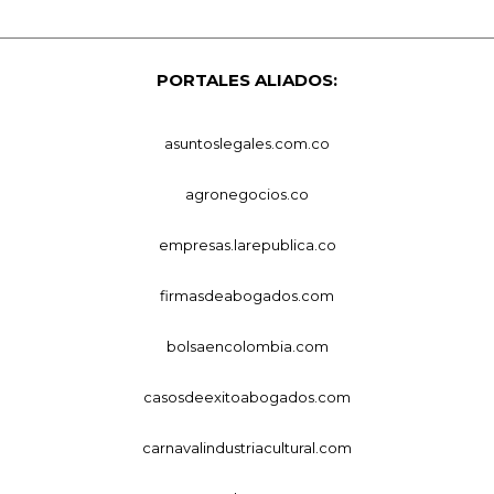
PORTALES ALIADOS:
asuntoslegales.com.co
agronegocios.co
empresas.larepublica.co
firmasdeabogados.com
bolsaencolombia.com
casosdeexitoabogados.com
carnavalindustriacultural.com