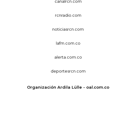
canalrcn.com
rcnradio.com
noticiasrcn.com
lafm.com.co
alerta.com.co
deportesrcn.com
Organización Ardila Lülle - oal.com.co