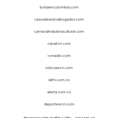
bolsaencolombia.com
casosdeexitoabogados.com
carnavalindustriacultural.com
canalrcn.com
rcnradio.com
noticiasrcn.com
lafm.com.co
alerta.com.co
deportesrcn.com
Organización Ardila Lülle - oal.com.co