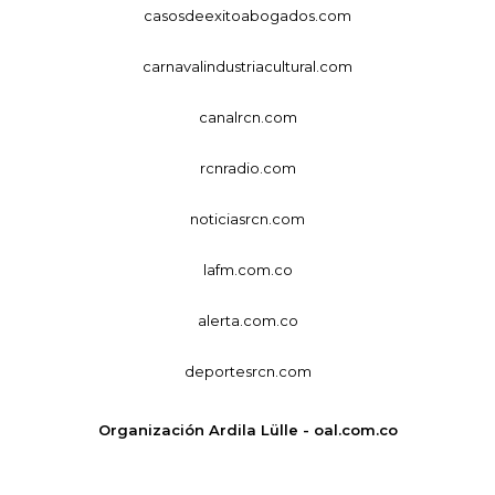
casosdeexitoabogados.com
carnavalindustriacultural.com
canalrcn.com
rcnradio.com
noticiasrcn.com
lafm.com.co
alerta.com.co
deportesrcn.com
Organización Ardila Lülle - oal.com.co