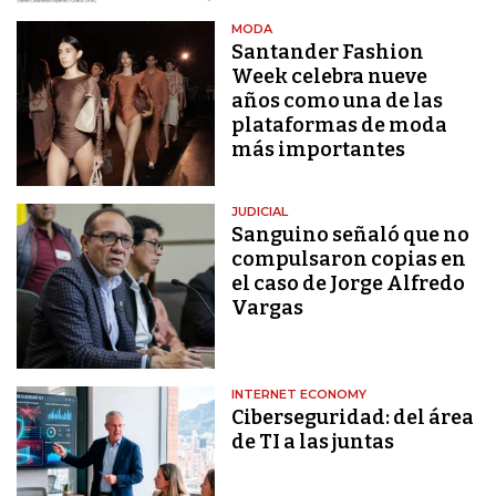
MODA
Santander Fashion
Week celebra nueve
años como una de las
plataformas de moda
más importantes
JUDICIAL
Sanguino señaló que no
compulsaron copias en
el caso de Jorge Alfredo
Vargas
INTERNET ECONOMY
Ciberseguridad: del área
de TI a las juntas