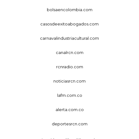
bolsaencolombia.com
casosdeexitoabogados.com
carnavalindustriacultural.com
canalrcn.com
rcnradio.com
noticiasrcn.com
lafm.com.co
alerta.com.co
deportesrcn.com