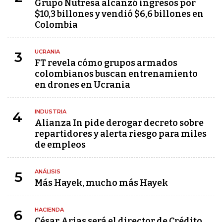
Grupo Nutresa alcanzó ingresos por
$10,3 billones y vendió $6,6 billones en
Colombia
UCRANIA
3
FT revela cómo grupos armados
colombianos buscan entrenamiento
en drones en Ucrania
INDUSTRIA
4
Alianza In pide derogar decreto sobre
repartidores y alerta riesgo para miles
de empleos
ANÁLISIS
5
Más Hayek, mucho más Hayek
HACIENDA
6
César Arias será el director de Crédito