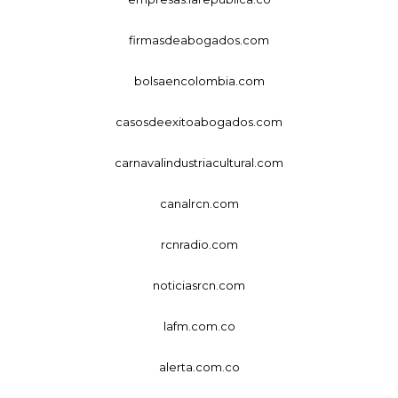
firmasdeabogados.com
bolsaencolombia.com
casosdeexitoabogados.com
carnavalindustriacultural.com
canalrcn.com
rcnradio.com
noticiasrcn.com
lafm.com.co
alerta.com.co