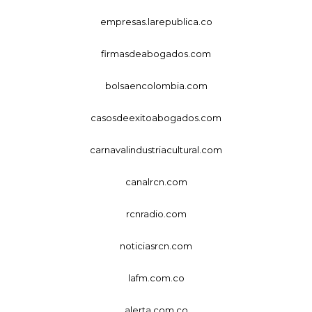
empresas.larepublica.co
firmasdeabogados.com
bolsaencolombia.com
casosdeexitoabogados.com
carnavalindustriacultural.com
canalrcn.com
rcnradio.com
noticiasrcn.com
lafm.com.co
alerta.com.co