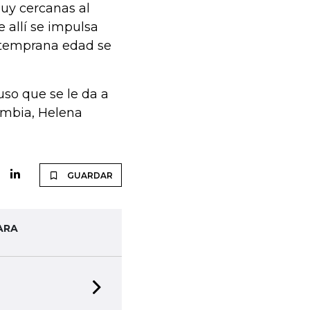
muy cercanas al
 allí se impulsa
 temprana edad se
uso que se le da a
ombia, Helena
GUARDAR
ARA
Next slide