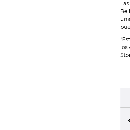
Las
Rel
una
pue
“Es
los
Sto