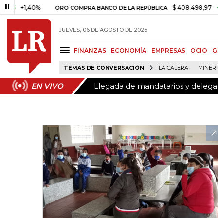
Llegada de mandatarios y delegaci
EN VIVO
1,40%
$ 408.498,97
+$ 8.753
ORO COMPRA BANCO DE LA REPÚBLICA
JUEVES, 06 DE AGOSTO DE 2026
FINANZAS
ECONOMÍA
EMPRESAS
OCIO
G
TEMAS DE CONVERSACIÓN
LA CALERA
MINER
Llegada de mandatarios y delegaci
EN VIVO