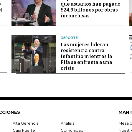
s
que usuarios han pagado
el
$24,9 billones por obras
inconclusas
DEPORTE
Las mujeres lideran
resistencia contra
Infantino mientras la
Fifa se enfrenta a una
crisis
CCIONES
MANT
Alta Gerencia
Análisis
Mesa d
Caja Fuerte
Comunidad
Nuestr