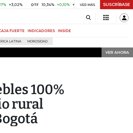
SUSCRÍBASE
VER AHORA
,02%
10,34%
+0,10%
+0,98%
$ 416,86
+$ 0,05
+0,0
DTF
UVR
VER MÁS
CAJA FUERTE
INDICADORES
INSIDE
RICA LATINA
MOROSIDAD
VER AHORA
ebles 100%
io rural
Bogotá