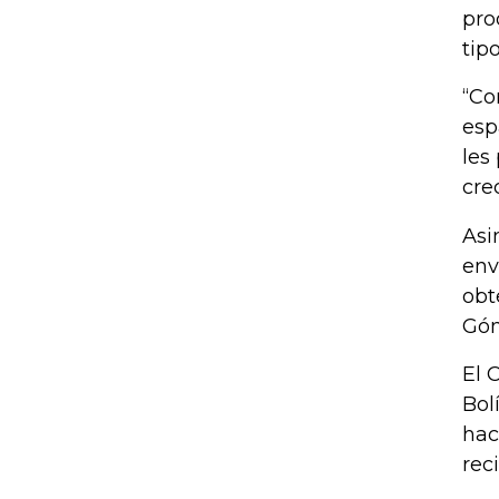
pro
tip
“Co
esp
les
cre
Asi
env
obt
Góm
El 
Bol
hac
rec