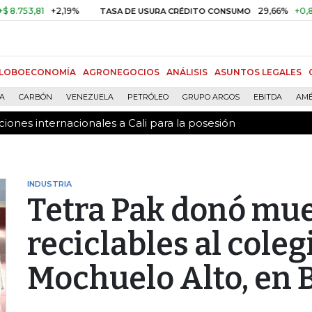
ones internacionales a Cali para la posesión
,81
+2,19%
29,66%
+0,87%
+3
TASA DE USURA CRÉDITO CONSUMO
LOBOECONOMÍA
AGRONEGOCIOS
ANÁLISIS
ASUNTOS LEGALES
ÍA
CARBÓN
VENEZUELA
PETRÓLEO
GRUPO ARGOS
EBITDA
AMÉ
ones internacionales a Cali para la posesión
INDUSTRIA
Tetra Pak donó mu
reciclables al coleg
Mochuelo Alto, en 