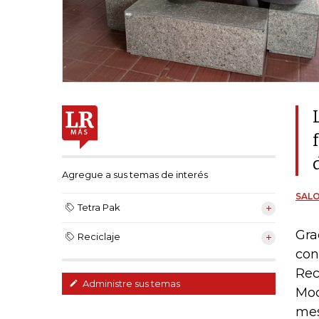
Agregue a sus temas de interés
SAL
Tetra Pak
Gra
Reciclaje
con
Rec
Administre sus temas
Moc
mes