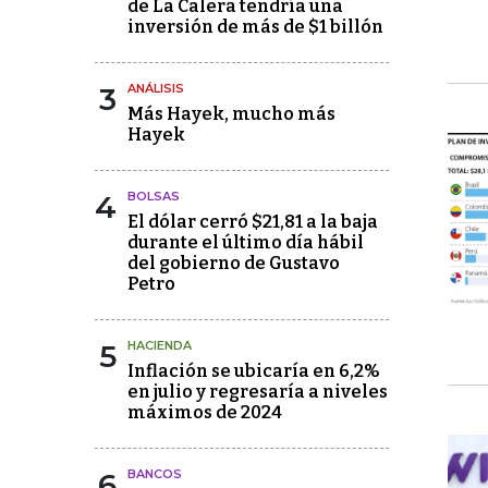
de La Calera tendría una
inversión de más de $1 billón
3
ANÁLISIS
Más Hayek, mucho más
Hayek
4
BOLSAS
El dólar cerró $21,81 a la baja
durante el último día hábil
del gobierno de Gustavo
Petro
5
HACIENDA
Inflación se ubicaría en 6,2%
en julio y regresaría a niveles
máximos de 2024
6
BANCOS