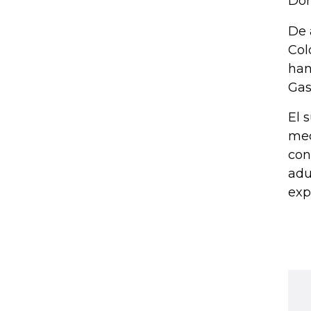
Don
De 
Col
han
Gast
El 
med
con
adu
exp