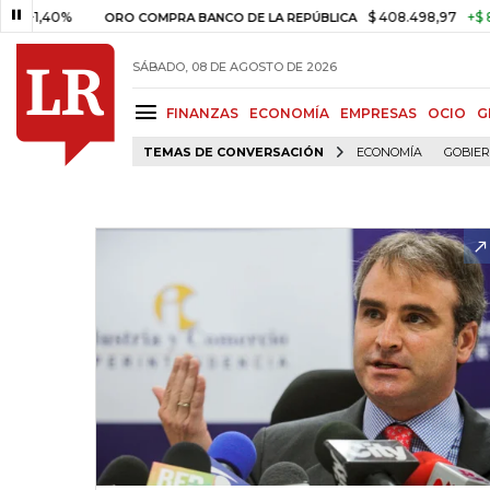
,40%
$ 408.498,97
+$ 8.753,8
ORO COMPRA BANCO DE LA REPÚBLICA
SÁBADO, 08 DE AGOSTO DE 2026
FINANZAS
ECONOMÍA
EMPRESAS
OCIO
G
TEMAS DE CONVERSACIÓN
ECONOMÍA
GOBIE