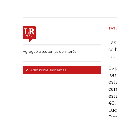
TATI
Las
se 
Agregue a sus temas de interés
la 
Es 
Administre sus temas
for
est
cam
est
40,
Luc