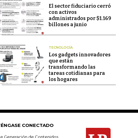
El sector fiduciario cerró
con activos
administrados por $1.169
billones a junio
TECNOLOGÍA
Los gadgets innovadores
que están
transformando las
tareas cotidianas para
los hogares
ÉNGASE CONECTADO
e Generación de Contenidos