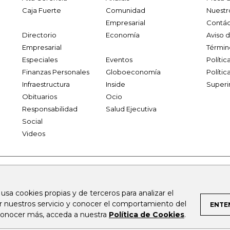
Caja Fuerte
Comunidad
Nuestr
Empresarial
Contác
Directorio
Economía
Aviso 
Empresarial
Términ
Especiales
Eventos
Políti
Finanzas Personales
Globoeconomía
Polític
Infraestructura
Inside
Superi
Obituarios
Ocio
Responsabilidad
Salud Ejecutiva
Social
Videos
.larepublica.co
firmasdeabogados.com
bolsaencolombia.com
 usa cookies propias y de terceros para analizar el
al.com
canalrcn.com
rcnradio.com
noticiasrcn.com
lafm.c
ar nuestros servicio y conocer el comportamiento del
ENTE
 conocer más, acceda a nuestra
Política de Cookies
.