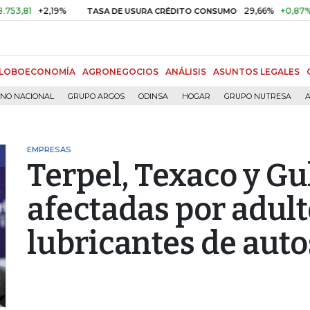
1
+2,19%
29,66%
+0,87%
+3,0
TASA DE USURA CRÉDITO CONSUMO
LOBOECONOMÍA
AGRONEGOCIOS
ANÁLISIS
ASUNTOS LEGALES
RNO NACIONAL
GRUPO ARGOS
ODINSA
HOGAR
GRUPO NUTRESA
A
EMPRESAS
Terpel, Texaco y Gul
afectadas por adul
lubricantes de auto