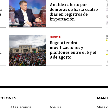
Analdex alertó por
a
demoras de hasta cuatro
e
días en registros de
importación
JUDICIAL
Bogotá tendrá
movilizaciones y
d
plantones entre el 6 y el
8 de agosto
CCIONES
MANT
Alta Gerencia
Análisis
Mesa d