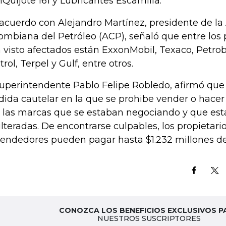
Quijote 161 y Lubricantes Escamilla.
acuerdo con Alejandro Martínez, presidente de la
ombiana del Petróleo (ACP), señaló que entre los
 visto afectados están ExxonMobil, Texaco, Petrobr
rol, Terpel y Gulf, entre otros.
superintendente Pablo Felipe Robledo, afirmó qu
ida cautelar en la que se prohibe vender o hacer
 las marcas que se estaban negociando y que es
lteradas. De encontrarse culpables, los propietario
endedores pueden pagar hasta $1.232 millones de
CONOZCA LOS BENEFICIOS EXCLUSIVOS P
NUESTROS SUSCRIPTORES