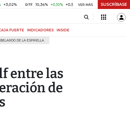
SUSCRÍBASE
2%
10,34%
+0,10%
+0,98%
$ 416,96
+$ 0,05
+0,01%
DTF
UVR
VER MÁS
CAJA FUERTE
INDICADORES
INSIDE
BELARDO DE LA ESPRIELLA
f entre las
teración de
s