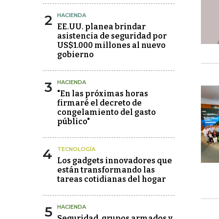
2
HACIENDA
EE.UU. planea brindar
asistencia de seguridad por
US$1.000 millones al nuevo
gobierno
3
HACIENDA
"En las próximas horas
firmaré el decreto de
congelamiento del gasto
público"
4
TECNOLOGÍA
Los gadgets innovadores que
están transformando las
tareas cotidianas del hogar
5
HACIENDA
Seguridad, grupos armados y