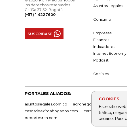
© 2026, RCN Medios. Todos
los derechos reservados.
Asuntos Legales
Cr. 13a 37-32, Bogotá
(+57) 1 4227600
Consumo
Empresas
SUSCRÍBASE
Finanzas
Indicadores
Internet Economy
Podcast
Sociales
PORTALES ALIADOS:
COOKIES
asuntoslegales.com.co
agronegocios.co
empresas
Este sitio web
casosdeexitoabogados.com
carnavalindustriacultur
tráfico, mejor
deportesrcn.com
usuario. Para