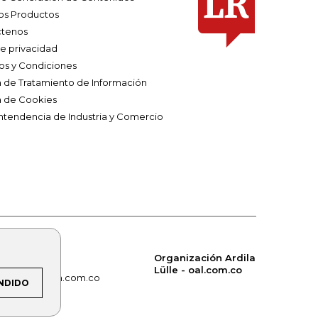
os Productos
tenos
de privacidad
os y Condiciones
ca de Tratamiento de Información
a de Cookies
ntendencia de Industria y Comercio
Organización Ardila
Lülle - oal.com.co
om.co
alerta.com.co
NDIDO