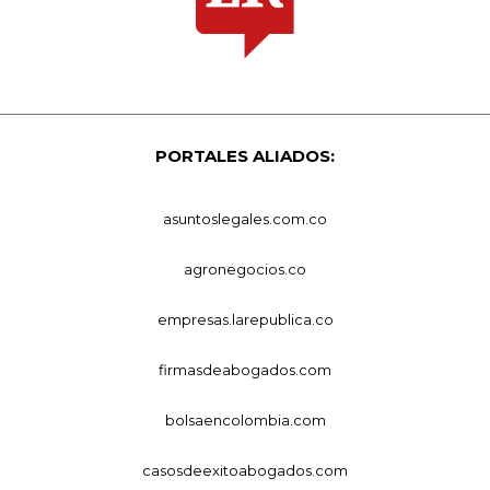
PORTALES ALIADOS:
asuntoslegales.com.co
agronegocios.co
empresas.larepublica.co
firmasdeabogados.com
bolsaencolombia.com
casosdeexitoabogados.com