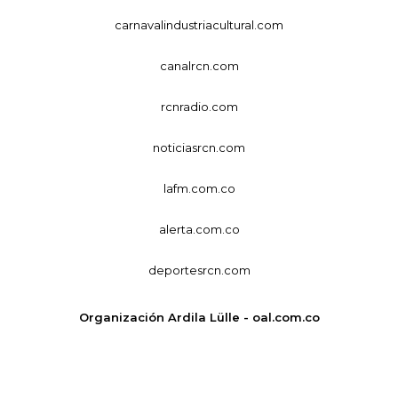
carnavalindustriacultural.com
canalrcn.com
rcnradio.com
noticiasrcn.com
lafm.com.co
alerta.com.co
deportesrcn.com
Organización Ardila Lülle - oal.com.co