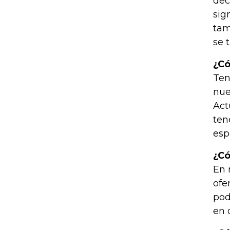
dec
sig
tam
se 
¿Có
Ten
nue
Act
ten
esp
¿Có
En 
ofe
pod
en 