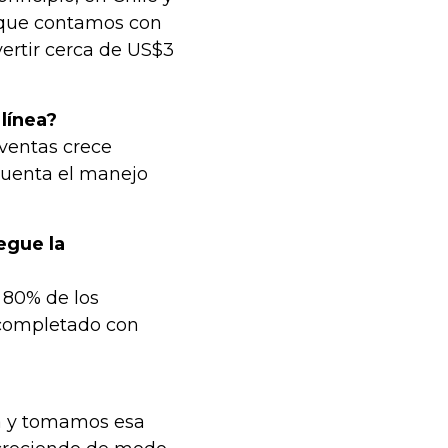
 que contamos con
ertir cerca de US$3
línea?
ventas crece
cuenta el manejo
egue la
 80% de los
r completado con
a y tomamos esa