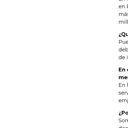
en 
más
mil
¿Qu
Pue
deb
de 
En 
mer
En 
ser
emp
¿Po
Som