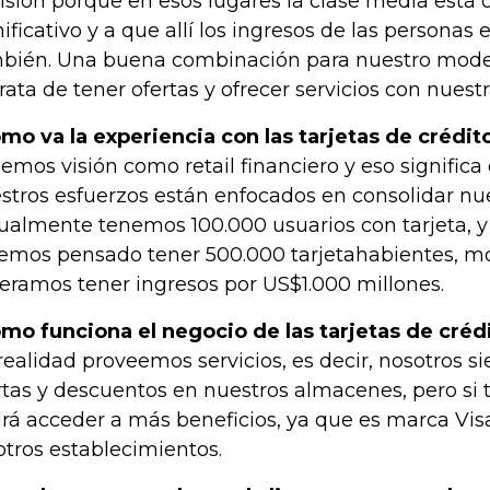
isión porque en esos lugares la clase media está
nificativo y a que allí los ingresos de las personas
bién. Una buena combinación para nuestro mode
trata de tener ofertas y ofrecer servicios con nuestr
mo va la experiencia con las tarjetas de crédito
emos visión como retail financiero y eso significa
stros esfuerzos están enfocados en consolidar nues
ualmente tenemos 100.000 usuarios con tarjeta, y
emos pensado tener 500.000 tarjetahabientes, m
eramos tener ingresos por US$1.000 millones.
mo funciona el negocio de las tarjetas de créd
realidad proveemos servicios, es decir, nosotros
rtas y descuentos en nuestros almacenes, pero si t
rá acceder a más beneficios, ya que es marca Vis
otros establecimientos.