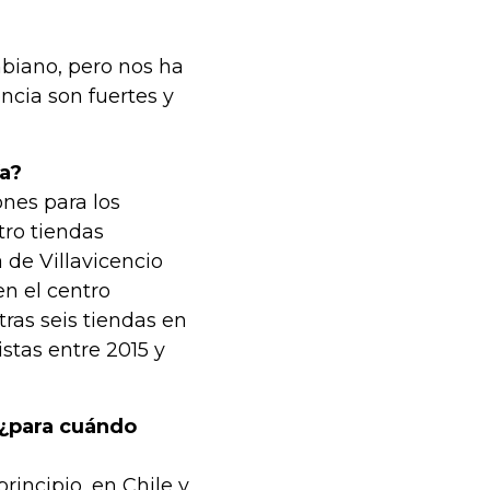
biano, pero nos ha
ncia son fuertes y
ía?
nes para los
tro tiendas
 de Villavicencio
en el centro
ras seis tiendas en
stas entre 2015 y
 ¿para cuándo
incipio, en Chile y