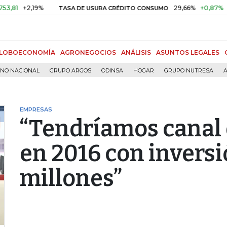
2,19%
29,66%
+0,87%
+3,02%
TASA DE USURA CRÉDITO CONSUMO
LOBOECONOMÍA
AGRONEGOCIOS
ANÁLISIS
ASUNTOS LEGALES
RNO NACIONAL
GRUPO ARGOS
ODINSA
HOGAR
GRUPO NUTRESA
A
EMPRESAS
“Tendríamos canal
en 2016 con invers
millones”