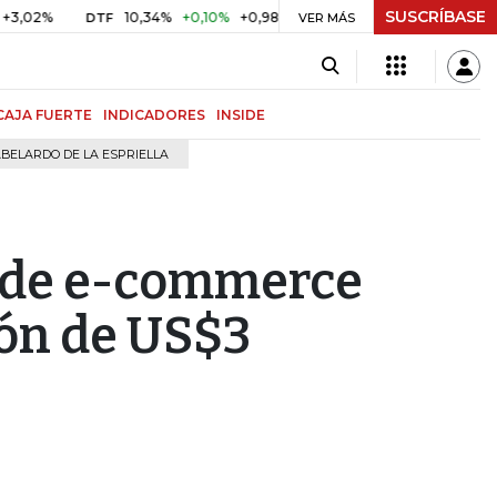
SUSCRÍBASE
10,34%
+0,10%
+0,98%
$ 416,91
+$ 0,05
+0,01%
DTF
UVR
VER MÁS
CAJA FUERTE
INDICADORES
INSIDE
BELARDO DE LA ESPRIELLA
 de e-commerce
ión de US$3