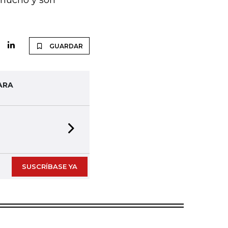
 mucho y son
GUARDAR
ARA
Next slide
SUSCRÍBASE YA