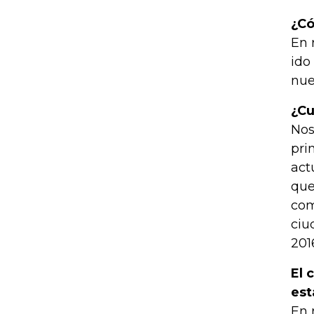
¿Có
En 
ido
nue
¿Cu
Nos
pri
act
que
com
ciu
201
El 
est
En 