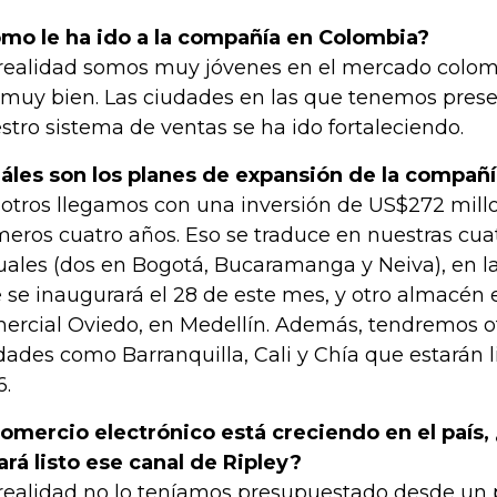
mo le ha ido a la compañía en Colombia?
realidad somos muy jóvenes en el mercado colom
 muy bien. Las ciudades en las que tenemos prese
stro sistema de ventas se ha ido fortaleciendo.
áles son los planes de expansión de la compañ
otros llegamos con una inversión de US$272 millo
meros cuatro años. Eso se traduce en nuestras cua
uales (dos en Bogotá, Bucaramanga y Neiva), en la
 se inaugurará el 28 de este mes, y otro almacén 
ercial Oviedo, en Medellín. Además, tendremos ot
dades como Barranquilla, Cali y Chía que estarán li
6.
comercio electrónico está creciendo en el país,
ará listo ese canal de Ripley?
realidad no lo teníamos presupuestado desde un pr