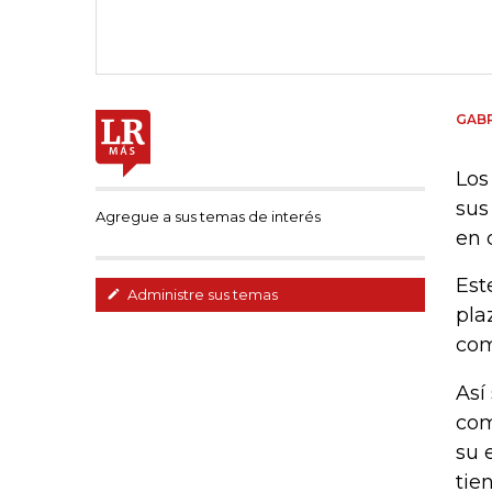
GABR
Los
sus
Agregue a sus temas de interés
en 
Est
Administre sus temas
pla
com
Así
com
su 
tie