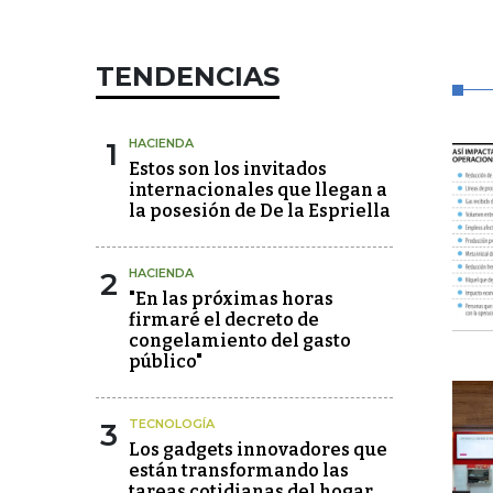
TENDENCIAS
1
HACIENDA
Estos son los invitados
internacionales que llegan a
la posesión de De la Espriella
2
HACIENDA
"En las próximas horas
firmaré el decreto de
congelamiento del gasto
público"
3
TECNOLOGÍA
Los gadgets innovadores que
están transformando las
tareas cotidianas del hogar