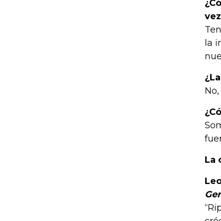
¿Có
vez
Ten
la 
nue
¿La
No,
¿Có
Som
fue
La 
Leo
Ger
“Ri