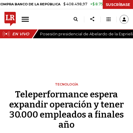
$ 408.498,97
+$ 8.753,81
+2,19%
ANCO DE LA REPÚBLICA
TASA D
SUSCRÍBASE
EN VIVO
Posesión presidencial de Abelardo de la Espriell
TECNOLOGÍA
Teleperformance espera
expandir operación y tener
30.000 empleados a finales
año