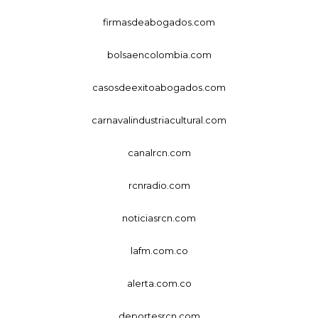
firmasdeabogados.com
bolsaencolombia.com
casosdeexitoabogados.com
carnavalindustriacultural.com
canalrcn.com
rcnradio.com
noticiasrcn.com
lafm.com.co
alerta.com.co
deportesrcn.com