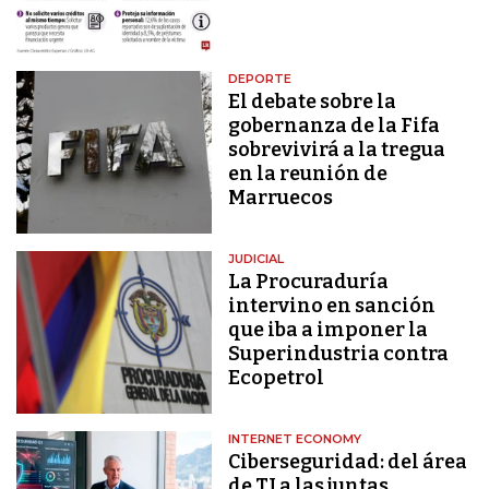
DEPORTE
El debate sobre la
gobernanza de la Fifa
sobrevivirá a la tregua
en la reunión de
Marruecos
JUDICIAL
La Procuraduría
intervino en sanción
que iba a imponer la
Superindustria contra
Ecopetrol
INTERNET ECONOMY
Ciberseguridad: del área
de TI a las juntas