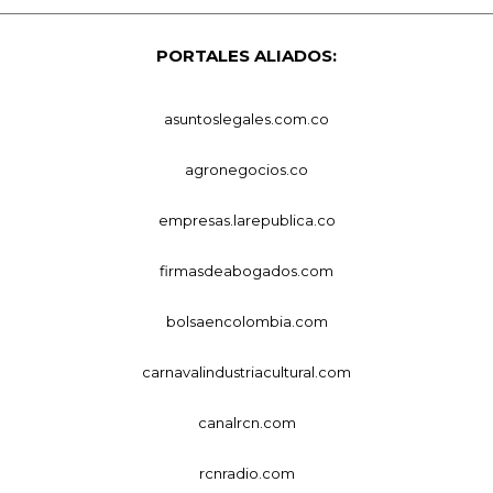
PORTALES ALIADOS:
asuntoslegales.com.co
agronegocios.co
empresas.larepublica.co
firmasdeabogados.com
bolsaencolombia.com
carnavalindustriacultural.com
canalrcn.com
rcnradio.com