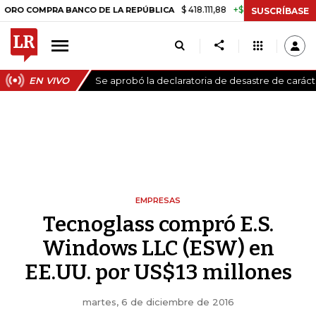
$ 418.111,88
+$ 9.612,91
+2,35%
OMPRA BANCO DE LA REPÚBLICA
TA
SUSCRÍBASE
EN VIVO
Se aprobó la declaratoria de desastre de carác
EMPRESAS
Tecnoglass compró E.S.
Windows LLC (ESW) en
EE.UU. por US$13 millones
martes, 6 de diciembre de 2016