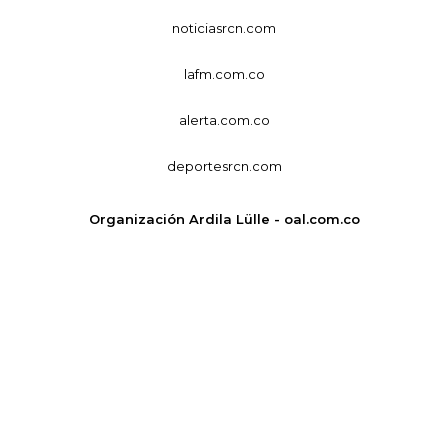
noticiasrcn.com
lafm.com.co
alerta.com.co
deportesrcn.com
Organización Ardila Lülle - oal.com.co