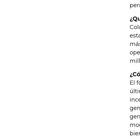
per
¿Qu
Col
est
más
ope
mil
¿Có
El 
últ
inc
gen
gen
mod
bie