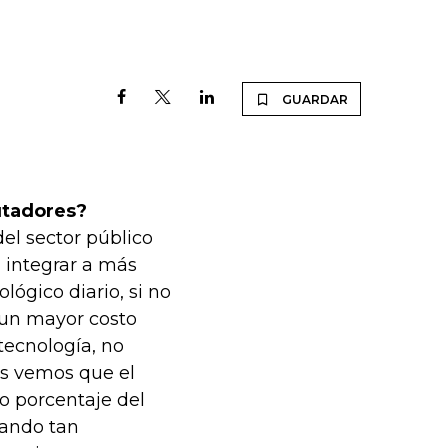
GUARDAR
utadores?
el sector público
a integrar a más
ógico diario, si no
 un mayor costo
tecnología, no
os vemos que el
o porcentaje del
tando tan