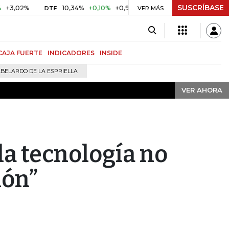
SUSCRÍBASE
VER AHORA
%
10,34%
+0,10%
+0,98%
$ 416,91
+$ 0,05
+0,01%
DTF
UVR
VER MÁS
CAJA FUERTE
INDICADORES
INSIDE
BELARDO DE LA ESPRIELLA
VER AHORA
la tecnología no
ión”