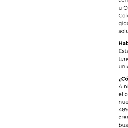
con
u O
Col
gig
sol
Hab
Est
ten
uni
¿Có
A n
el 
nue
48%
cre
bus