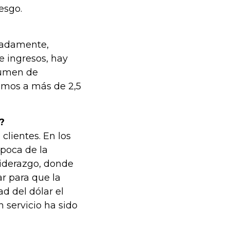
esgo.
madamente,
 ingresos, hay
lumen de
amos a más de 2,5
?
clientes. En los
época de la
liderazgo, donde
r para que la
ad del dólar el
 servicio ha sido