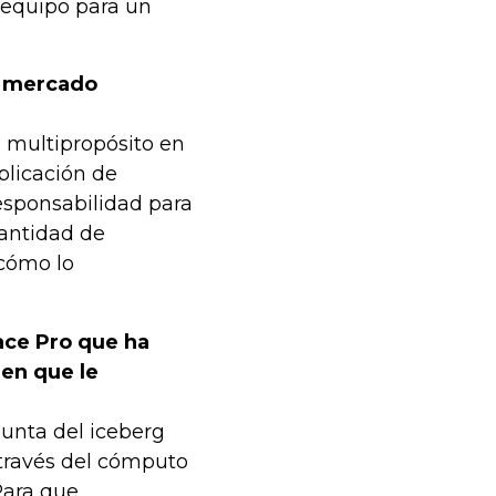
 equipo para un
l mercado
 multipropósito en
plicación de
responsabilidad para
cantidad de
 cómo lo
face Pro que ha
ren que le
unta del iceberg
a través del cómputo
Para que