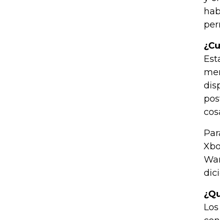
hab
per
¿Cu
Est
men
dis
pos
cos
Par
Xbo
War
dic
¿Qu
Los