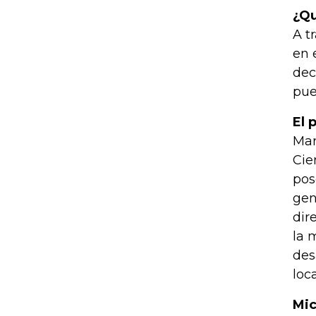
¿Qu
A t
en 
dec
pue
El 
Mar
Cie
pos
gen
dir
la 
des
loc
Mic