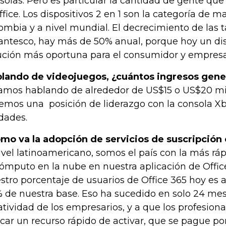
solas. Pero es particular la cantidad de gente q
ffice. Los dispositivos 2 en 1 son la categoría de 
ombia y a nivel mundial. El decrecimiento de las t
antesco, hay más de 50% anual, porque hoy un disp
ución más oportuna para el consumidor y empresa
lando de videojuegos, ¿cuántos ingresos gen
amos hablando de alrededor de US$15 o US$20 mil
emos una posición de liderazgo con la consola X
dades.
mo va la adopción de servicios de suscripción
ivel latinoamericano, somos el país con la más rá
cómputo en la nube en nuestra aplicación de Offic
stro porcentaje de usuarios de Office 365 hoy es 
 de nuestra base. Eso ha sucedido en solo 24 mese
atividad de los empresarios, y a que los profesion
car un recurso rápido de activar, que se pague p