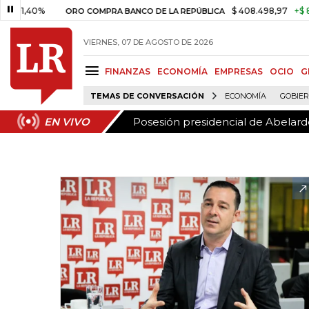
Posesión presidencial de Abelardo
EN VIVO
40%
$ 408.498,97
+$ 8.753,81
ORO COMPRA BANCO DE LA REPÚBLICA
VIERNES, 07 DE AGOSTO DE 2026
FINANZAS
ECONOMÍA
EMPRESAS
OCIO
G
TEMAS DE CONVERSACIÓN
ECONOMÍA
GOBIE
Posesión presidencial de Abelardo
EN VIVO