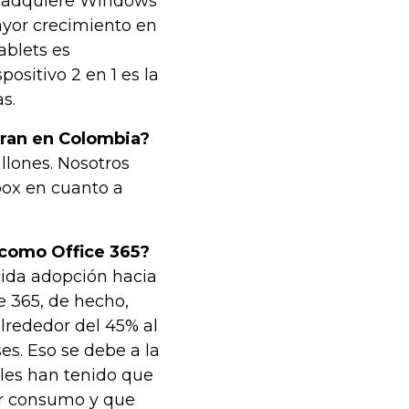
ue adquiere Windows
mayor crecimiento en
ablets es
ositivo 2 en 1 es la
s.
eran en Colombia?
lones. Nosotros
box en cuanto a
 como Office 365?
pida adopción hacia
e 365, de hecho,
alrededor del 45% al
s. Eso se debe a la
ales han tenido que
or consumo y que