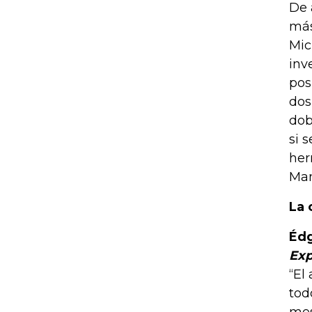
De 
más
Mic
inv
pos
dos
dob
si 
her
Man
La 
Édg
Exp
“El
tod