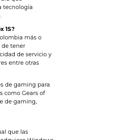
a tecnología
.
x 1S?
Colombia más o
 de tener
cidad de servicio y
res entre otras
os de gaming para
s como Gears of
rte de gaming,
al que las