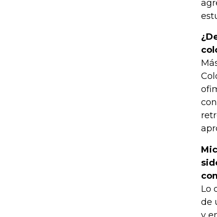
agr
est
¿De
co
Más
Col
ofi
con
ret
apr
Mic
sid
com
Lo 
de 
y e