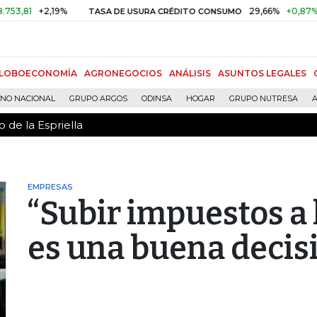
 de la Espriella
+2,19%
29,66%
+0,87%
+3,02
TASA DE USURA CRÉDITO CONSUMO
LOBOECONOMÍA
AGRONEGOCIOS
ANÁLISIS
ASUNTOS LEGALES
RNO NACIONAL
GRUPO ARGOS
ODINSA
HOGAR
GRUPO NUTRESA
A
 de la Espriella
EMPRESAS
“Subir impuestos a 
es una buena decis