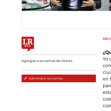
MELI
¿Qu
Yo 
Agregue a sus temas de interés
com
ciu
en 
Administre sus temas
par
est
cos
cos