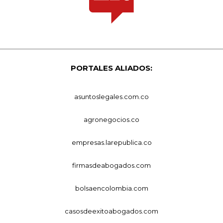
PORTALES ALIADOS:
asuntoslegales.com.co
agronegocios.co
empresas.larepublica.co
firmasdeabogados.com
bolsaencolombia.com
casosdeexitoabogados.com