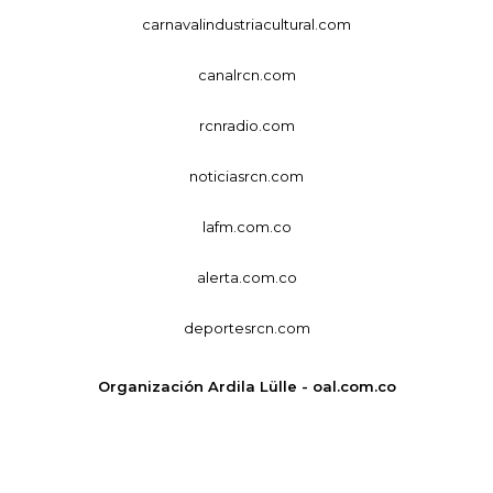
carnavalindustriacultural.com
canalrcn.com
rcnradio.com
noticiasrcn.com
lafm.com.co
alerta.com.co
deportesrcn.com
Organización Ardila Lülle - oal.com.co