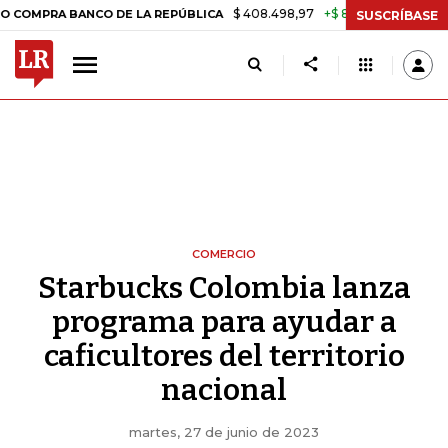
$ 408.498,97
+$ 8.753,81
+2,19%
A BANCO DE LA REPÚBLICA
TASA
SUSCRÍBASE
COMERCIO
Starbucks Colombia lanza
programa para ayudar a
caficultores del territorio
nacional
martes, 27 de junio de 2023