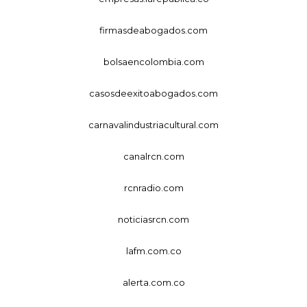
firmasdeabogados.com
bolsaencolombia.com
casosdeexitoabogados.com
carnavalindustriacultural.com
canalrcn.com
rcnradio.com
noticiasrcn.com
lafm.com.co
alerta.com.co