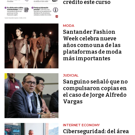
crédito este curso
MODA
Santander Fashion
Week celebra nueve
años como una de las
plataformas de moda
más importantes
JUDICIAL
Sanguino señaló que no
compulsaron copias en
el caso de Jorge Alfredo
Vargas
INTERNET ECONOMY
Ciberseguridad: del área