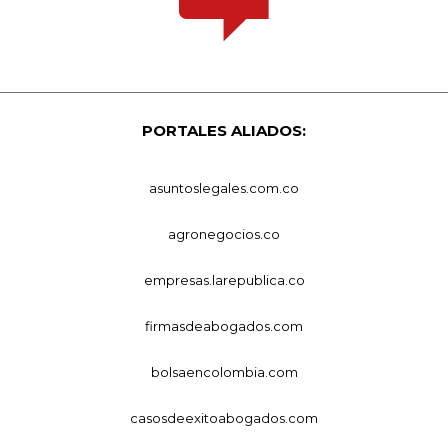
PORTALES ALIADOS:
asuntoslegales.com.co
agronegocios.co
empresas.larepublica.co
firmasdeabogados.com
bolsaencolombia.com
casosdeexitoabogados.com