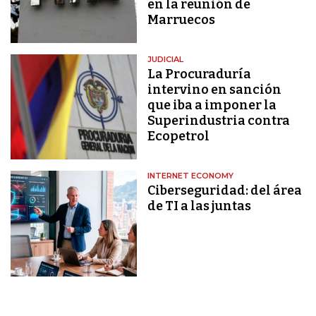
en la reunión de
Marruecos
JUDICIAL
La Procuraduría
intervino en sanción
que iba a imponer la
Superindustria contra
Ecopetrol
INTERNET ECONOMY
Ciberseguridad: del área
de TI a las juntas