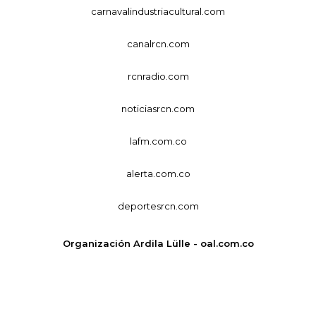
carnavalindustriacultural.com
canalrcn.com
rcnradio.com
noticiasrcn.com
lafm.com.co
alerta.com.co
deportesrcn.com
Organización Ardila Lülle - oal.com.co