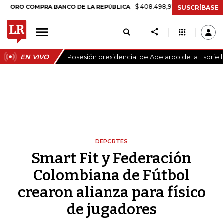
$ 408.498,97
+$ 8.753,81
+2,19%
COMPRA BANCO DE LA REPÚBLICA
SUSCRÍBASE
EN VIVO
Posesión presidencial de Abelardo de la Espriell
DEPORTES
Smart Fit y Federación
Colombiana de Fútbol
crearon alianza para físico
de jugadores