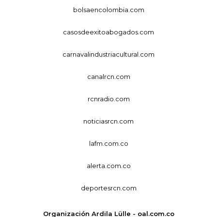
bolsaencolombia.com
casosdeexitoabogados.com
carnavalindustriacultural.com
canalrcn.com
rcnradio.com
noticiasrcn.com
lafm.com.co
alerta.com.co
deportesrcn.com
Organización Ardila Lülle - oal.com.co