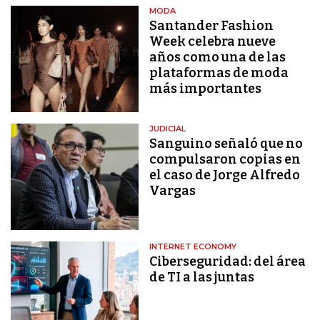
MODA
Santander Fashion
Week celebra nueve
años como una de las
plataformas de moda
más importantes
JUDICIAL
Sanguino señaló que no
compulsaron copias en
el caso de Jorge Alfredo
Vargas
INTERNET ECONOMY
Ciberseguridad: del área
de TI a las juntas