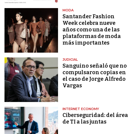
MODA
Santander Fashion
Week celebra nueve
años como una de las
plataformas de moda
más importantes
JUDICIAL
Sanguino señaló que no
compulsaron copias en
el caso de Jorge Alfredo
Vargas
INTERNET ECONOMY
Ciberseguridad: del área
de TI a las juntas