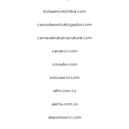
bolsaencolombia.com
casosdeexitoabogados.com
carnavalindustriacultural.com
canalrcn.com
rcnradio.com
noticiasrcn.com
lafm.com.co
alerta.com.co
deportesrcn.com