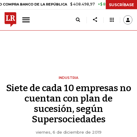
$ 408.498,97
+$ 8.753,81
+2,19%
BANCO DE LA REPÚBLICA
TASA D
SUSCRÍBASE
INDUSTRIA
Siete de cada 10 empresas no
cuentan con plan de
sucesión, según
Supersociedades
viernes, 6 de diciembre de 2019