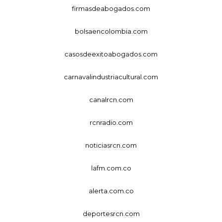
firmasdeabogados.com
bolsaencolombia.com
casosdeexitoabogados.com
carnavalindustriacultural.com
canalrcn.com
rcnradio.com
noticiasrcn.com
lafm.com.co
alerta.com.co
deportesrcn.com