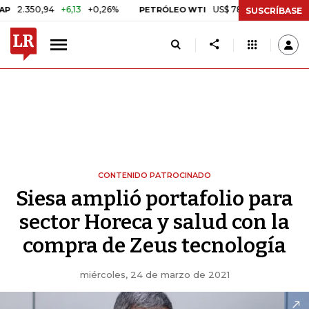
0,94
+6,13
+0,26%
US$ 78,01
US$ 2,92
+3,89%
PETRÓLEO WTI
SUSCRÍBASE
CONTENIDO PATROCINADO
Siesa amplió portafolio para
sector Horeca y salud con la
compra de Zeus tecnología
miércoles, 24 de marzo de 2021