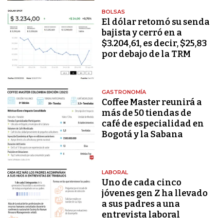
BOLSAS
El dólar retomó su senda
bajista y cerró en a
$3.204,61, es decir, $25,83
por debajo de la TRM
GASTRONOMÍA
Coffee Master reunirá a
más de 50 tiendas de
café de especialidad en
Bogotá y la Sabana
LABORAL
Uno de cada cinco
jóvenes gen Z ha llevado
a sus padres a una
entrevista laboral