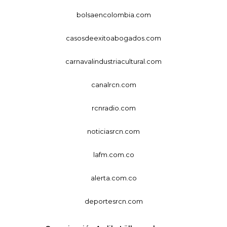
bolsaencolombia.com
casosdeexitoabogados.com
carnavalindustriacultural.com
canalrcn.com
rcnradio.com
noticiasrcn.com
lafm.com.co
alerta.com.co
deportesrcn.com