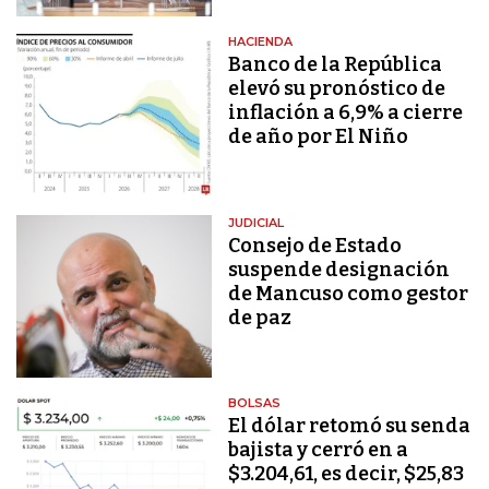
HACIENDA
Banco de la República
elevó su pronóstico de
inflación a 6,9% a cierre
de año por El Niño
JUDICIAL
Consejo de Estado
suspende designación
de Mancuso como gestor
de paz
BOLSAS
El dólar retomó su senda
bajista y cerró en a
$3.204,61, es decir, $25,83