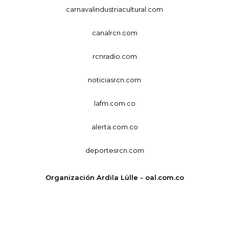
carnavalindustriacultural.com
canalrcn.com
rcnradio.com
noticiasrcn.com
lafm.com.co
alerta.com.co
deportesrcn.com
Organización Ardila Lülle - oal.com.co