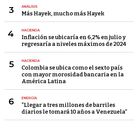
ANÁLISIS
3
Más Hayek, mucho más Hayek
HACIENDA
4
Inflación se ubicaría en 6,2% en julio y
regresaría a niveles máximos de 2024
HACIENDA
5
Colombia se ubica como el sexto país
con mayor morosidad bancaria en la
América Latina
ENERGÍA
6
“Llegar a tres millones de barriles
diarios le tomará 10 años a Venezuela”