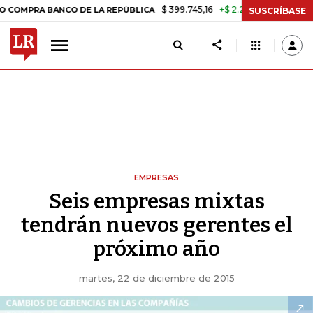
$ 399.745,16
+$ 2.295,71
+0,58%
A BANCO DE LA REPÚBLICA
TASA
SUSCRÍBASE
EMPRESAS
Seis empresas mixtas
tendrán nuevos gerentes el
próximo año
martes, 22 de diciembre de 2015