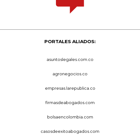
PORTALES ALIADOS:
asuntoslegales.com.co
agronegocios.co
empresas.larepublica.co
firmasdeabogados.com
bolsaencolombia.com
casosdeexitoabogados.com