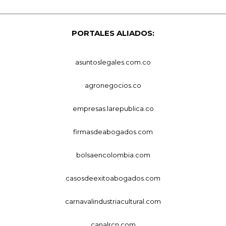
PORTALES ALIADOS:
asuntoslegales.com.co
agronegocios.co
empresas.larepublica.co
firmasdeabogados.com
bolsaencolombia.com
casosdeexitoabogados.com
carnavalindustriacultural.com
canalrcn.com