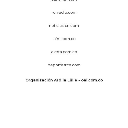
rcnradio.com
noticiasrcn.com
lafm.com.co
alerta.com.co
deportesrcn.com
Organización Ardila Lülle - oal.com.co