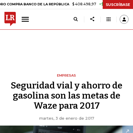
$ 408.498,97
+$ 8.753,81
+2,19%
PRA BANCO DE LA REPÚBLICA
T
SUSCRÍBASE
EMPRESAS
Seguridad vial y ahorro de
gasolina son las metas de
Waze para 2017
martes, 3 de enero de 2017