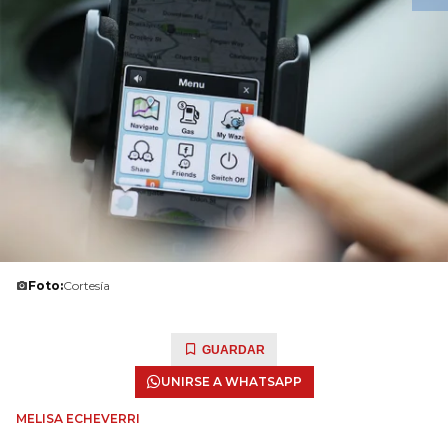
Foto:
Cortesía
GUARDAR
UNIRSE A WHATSAPP
MELISA ECHEVERRI