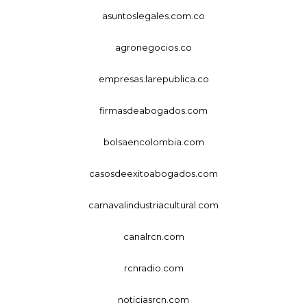
asuntoslegales.com.co
agronegocios.co
empresas.larepublica.co
firmasdeabogados.com
bolsaencolombia.com
casosdeexitoabogados.com
carnavalindustriacultural.com
canalrcn.com
rcnradio.com
noticiasrcn.com