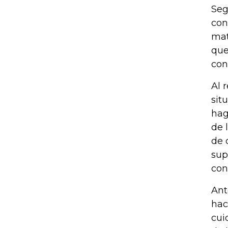
Seg
con
mat
que
con
Al 
sit
hag
de 
de 
sup
con
Ant
hac
cui