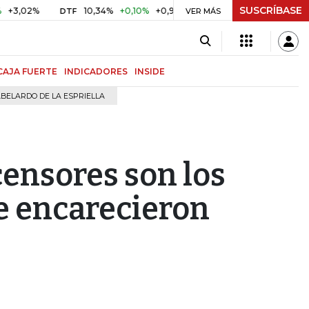
SUSCRÍBASE
%
10,34%
+0,10%
+0,98%
$ 416,91
+$ 0,05
+0,01%
DTF
UVR
VER MÁS
CAJA FUERTE
INDICADORES
INSIDE
BELARDO DE LA ESPRIELLA
ensores son los
e encarecieron