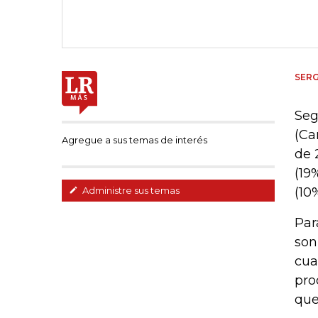
SER
Seg
(Ca
Agregue a sus temas de interés
de 
(19
(10
Administre sus temas
Par
son
cua
pro
que