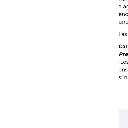
a a
enc
uno
Las
Car
Pre
“Lo
ens
sí 