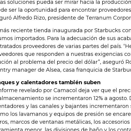
las soluciones pueda ser mirar hacia la producción 
de ser la oportunidad para encontrar proveedores 
guró Alfredo Rizo, presidente de Terranum Corpor
más reciente tienda inaugurada por Starbucks co
umos importados. Para la adecuación de sus acab
tratados proveedores de varias partes del país. 
veedores que responden a nuestras exigencias co
ución al problema del precio del dólar”, aseguró Ro
ntry manager de Alsea, casa franquicia de Starb
ques y calentadores también suben
informe revelado por Camacol deja ver que el prec
almacenamiento se incrementaron 12% a agosto. De
entadores y las canales y bajantes incrementaron s
mo los lavamanos y equipos de presión se encarec
ros, marcos de ventanas metálicas, los accesorios 
ramienta menor, las divisiones de baño y los cont