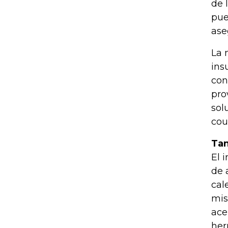
de 
pue
ase
La 
ins
con
pro
sol
cou
Tan
El 
de 
cal
mis
ace
her