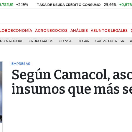
+2,19%
29,66%
+0,87%
+3,02
TASA DE USURA CRÉDITO CONSUMO
LOBOECONOMÍA
AGRONEGOCIOS
ANÁLISIS
ASUNTOS LEGALES
RNO NACIONAL
GRUPO ARGOS
ODINSA
HOGAR
GRUPO NUTRESA
A
EMPRESAS
Según Camacol, asc
insumos que más s