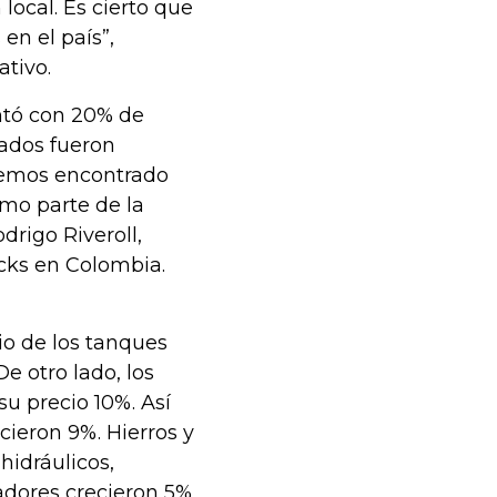
local. Es cierto que
en el país”,
ativo.
ntó con 20% de
ados fueron
“Hemos encontrado
mo parte de la
drigo Riveroll,
ucks en Colombia.
io de los tanques
 otro lado, los
u precio 10%. Así
ieron 9%. Hierros y
hidráulicos,
adores crecieron 5%