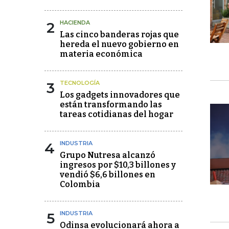
2
HACIENDA
Las cinco banderas rojas que
hereda el nuevo gobierno en
materia económica
3
TECNOLOGÍA
Los gadgets innovadores que
están transformando las
tareas cotidianas del hogar
4
INDUSTRIA
Grupo Nutresa alcanzó
ingresos por $10,3 billones y
vendió $6,6 billones en
Colombia
5
INDUSTRIA
Odinsa evolucionará ahora a