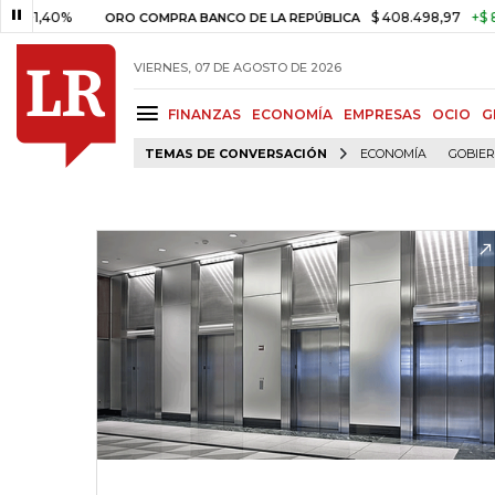
0%
$ 408.498,97
+$ 8.753,81
ORO COMPRA BANCO DE LA REPÚBLICA
VIERNES, 07 DE AGOSTO DE 2026
FINANZAS
ECONOMÍA
EMPRESAS
OCIO
G
TEMAS DE CONVERSACIÓN
ECONOMÍA
GOBIE