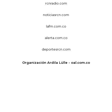
rcnradio.com
noticiasrcn.com
lafm.com.co
alerta.com.co
deportesrcn.com
Organización Ardila Lülle - oal.com.co