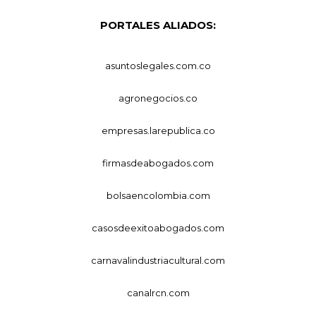
PORTALES ALIADOS:
asuntoslegales.com.co
agronegocios.co
empresas.larepublica.co
firmasdeabogados.com
bolsaencolombia.com
casosdeexitoabogados.com
carnavalindustriacultural.com
canalrcn.com