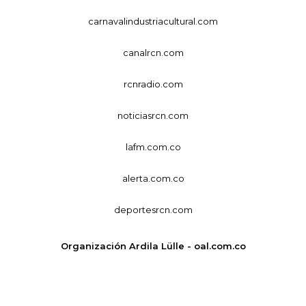
carnavalindustriacultural.com
canalrcn.com
rcnradio.com
noticiasrcn.com
lafm.com.co
alerta.com.co
deportesrcn.com
Organización Ardila Lülle - oal.com.co