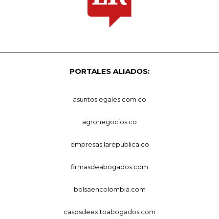
PORTALES ALIADOS:
asuntoslegales.com.co
agronegocios.co
empresas.larepublica.co
firmasdeabogados.com
bolsaencolombia.com
casosdeexitoabogados.com