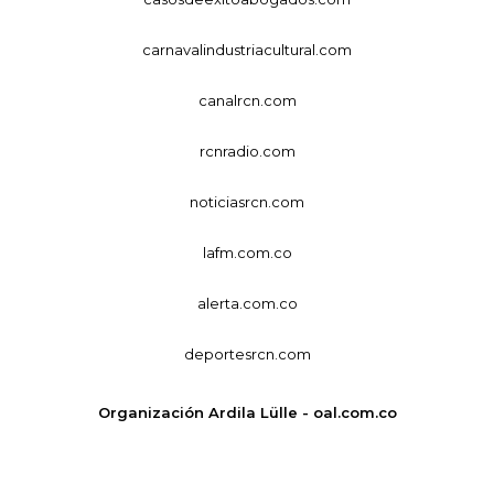
carnavalindustriacultural.com
canalrcn.com
rcnradio.com
noticiasrcn.com
lafm.com.co
alerta.com.co
deportesrcn.com
Organización Ardila Lülle - oal.com.co