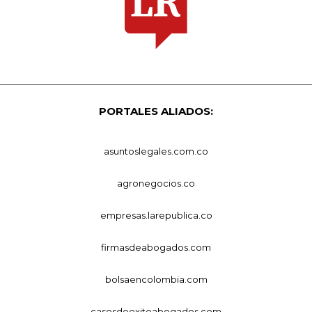
PORTALES ALIADOS:
asuntoslegales.com.co
agronegocios.co
empresas.larepublica.co
firmasdeabogados.com
bolsaencolombia.com
casosdeexitoabogados.com