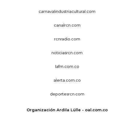
carnavalindustriacultural.com
canalrcn.com
rcnradio.com
noticiasrcn.com
lafm.com.co
alerta.com.co
deportesrcn.com
Organización Ardila Lülle - oal.com.co