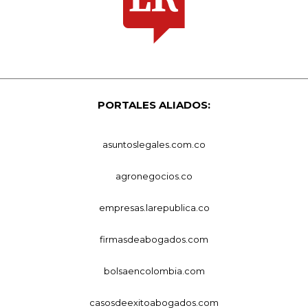
PORTALES ALIADOS:
asuntoslegales.com.co
agronegocios.co
empresas.larepublica.co
firmasdeabogados.com
bolsaencolombia.com
casosdeexitoabogados.com