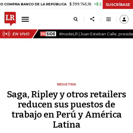
$ 399.745,16
+$ 2.295,71
+0,58%
 BANCO DE LA REPÚBLICA
TASA 
SUSCRÍBASE
EN VIVO
#InsideLR | Juan Esteban Calle, presi
INDUSTRIA
Saga, Ripley y otros retailers
reducen sus puestos de
trabajo en Perú y América
Latina