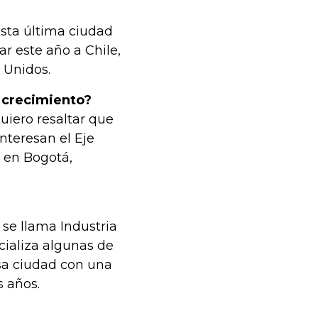
esta última ciudad
r este año a Chile,
 Unidos.
 crecimiento?
uiero resaltar que
interesan el Eje
 en Bogotá,
e llama Industria
cializa algunas de
sa ciudad con una
s años.