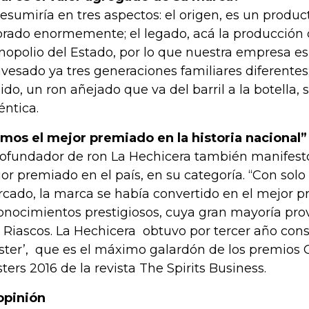
resumiría en tres aspectos: el origen, es un produ
orado enormemente; el legado, acá la producción d
opolio del Estado, por lo que nuestra empresa es
avesado ya tres generaciones familiares diferentes;
uido, un ron añejado que va del barril a la botell
éntica.
mos el mejor premiado en la historia nacional”
cofundador de ron La Hechicera también manifestó 
or premiado en el país, en su categoría. “Con solo
cado, la marca se había convertido en el mejor p
onocimientos prestigiosos, cuya gran mayoría pro
o Riascos. La Hechicera obtuvo por tercer año con
ster’, que es el máximo galardón de los premios G
ters 2016 de la revista The Spirits Business.
opinión