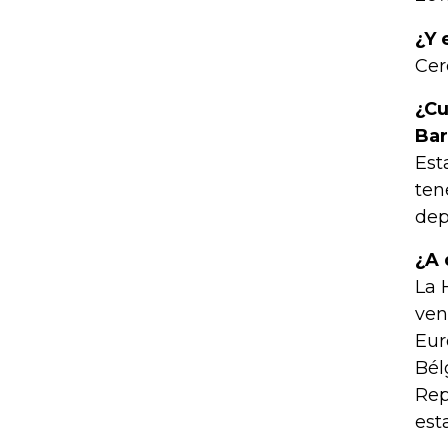
¿Y
Cer
¿Cu
Bar
Est
ten
dep
¿A 
La 
ven
Eur
Bél
Rep
es