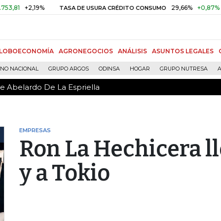
de Abelardo De La Espriella
+2,19%
29,66%
+0,87%
+3,02%
TASA DE USURA CRÉDITO CONSUMO
LOBOECONOMÍA
AGRONEGOCIOS
ANÁLISIS
ASUNTOS LEGALES
RNO NACIONAL
GRUPO ARGOS
ODINSA
HOGAR
GRUPO NUTRESA
A
de Abelardo De La Espriella
EMPRESAS
Ron La Hechicera l
y a Tokio