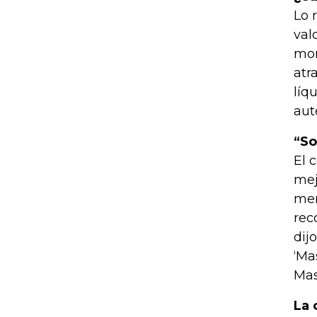
Lo 
val
mon
atr
líq
aut
“So
El 
mej
mer
rec
dij
‘Ma
Mas
La 