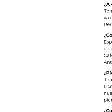
¿A 
Ten
ya 
Per
¿Co
Esp
otr
Caf
Ant
¿Pi
Ten
Lic
nue
pla
¿Cu