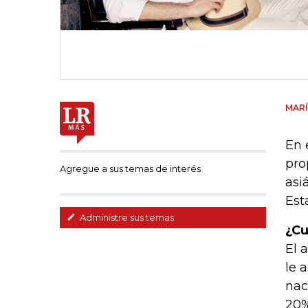
MARÍ
En 
pro
Agregue a sus temas de interés
asi
Est
Administre sus temas
¿Cu
El 
le 
nac
20