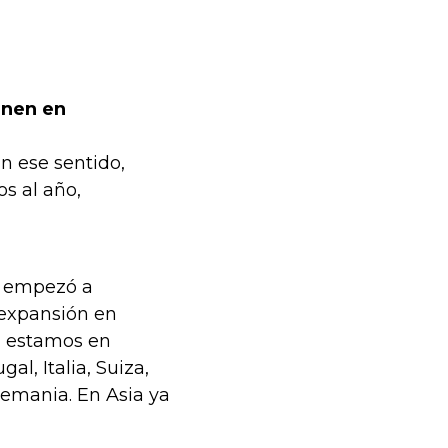
enen en
En ese sentido,
s al año,
o empezó a
 expansión en
, estamos en
l, Italia, Suiza,
lemania. En Asia ya