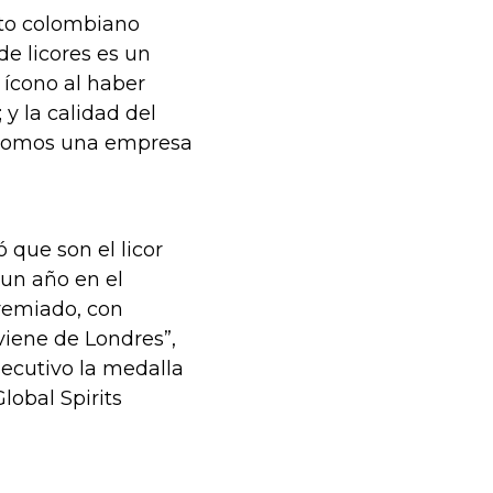
cto colombiano
e licores es un
 ícono al haber
 y la calidad del
a, somos una empresa
que son el licor
 un año en el
remiado, con
viene de Londres”,
secutivo la medalla
lobal Spirits