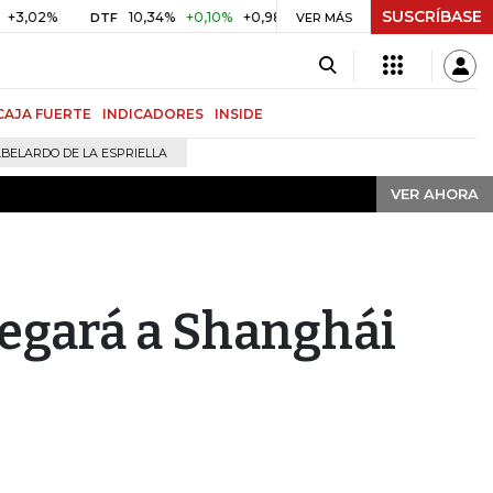
SUSCRÍBASE
VER AHORA
10,34%
+0,10%
+0,98%
$ 416,91
+$ 0,05
+0,01%
DTF
UVR
VER MÁS
CAJA FUERTE
INDICADORES
INSIDE
BELARDO DE LA ESPRIELLA
VER AHORA
legará a Shanghái