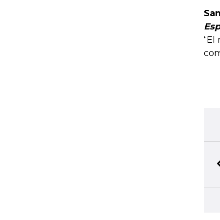
San
Esp
“El
com