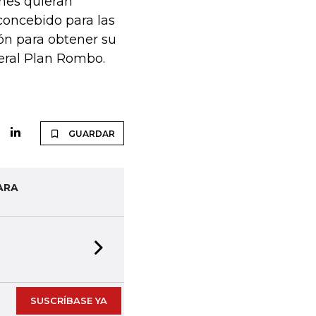
enes quieran
concebido para las
ón para obtener su
neral Plan Rombo.
GUARDAR
ARA
Next slide
SUSCRÍBASE YA