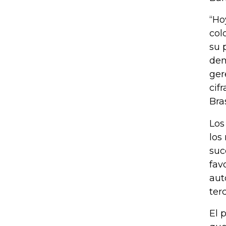
“Ho
col
su 
dem
ger
cif
Bras
Los
los
suc
fav
aut
ter
El 