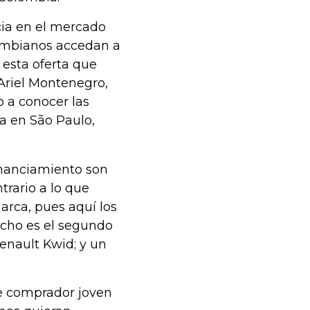
ia en el mercado
lombianos accedan a
 esta oferta que
 Ariel Montenegro,
 a conocer las
ra en São Paulo,
inanciamiento son
trario a lo que
rca, pues aquí los
echo es el segundo
enault Kwid; y un
 de comprador joven