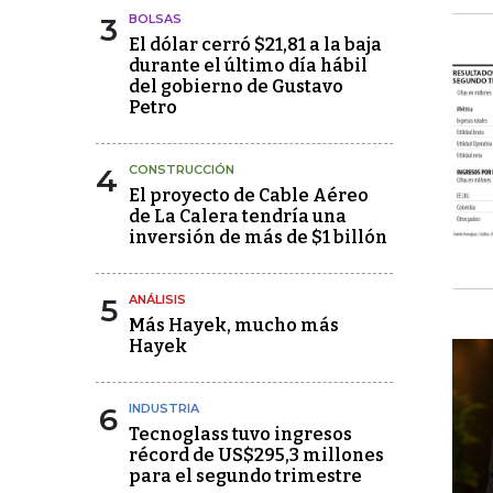
3
BOLSAS
El dólar cerró $21,81 a la baja
durante el último día hábil
del gobierno de Gustavo
Petro
4
CONSTRUCCIÓN
El proyecto de Cable Aéreo
de La Calera tendría una
inversión de más de $1 billón
5
ANÁLISIS
Más Hayek, mucho más
Hayek
6
INDUSTRIA
Tecnoglass tuvo ingresos
récord de US$295,3 millones
para el segundo trimestre