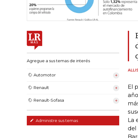
Agregue a sus temas de interés
ALLI
Automotor
El 
Renault
año
Renault-Sofasa
más
sus
La 
Administre sus temas
del
Bar