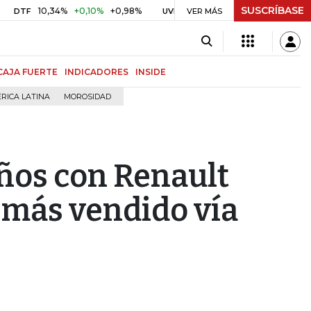
SUSCRÍBASE
10,34%
+0,10%
+0,98%
$ 416,86
+$ 0,05
+0,01%
UVR
VER MÁS
BITCOI
CAJA FUERTE
INDICADORES
INSIDE
RICA LATINA
MOROSIDAD
ños con Renault
más vendido vía