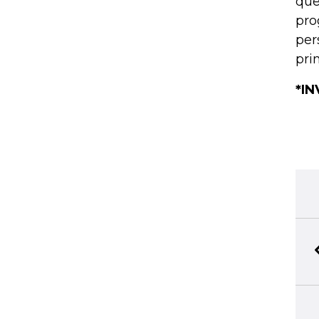
que
pro
per
pri
*I