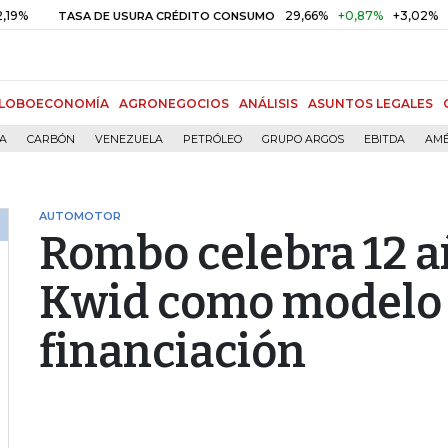
29,66%
+0,87%
+3,02%
TASA DE USURA CRÉDITO CONSUMO
DTF
LOBOECONOMÍA
AGRONEGOCIOS
ANÁLISIS
ASUNTOS LEGALES
ÍA
CARBÓN
VENEZUELA
PETRÓLEO
GRUPO ARGOS
EBITDA
AMÉ
AUTOMOTOR
Rombo celebra 12 a
Kwid como modelo 
financiación