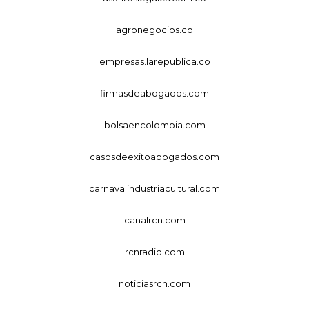
agronegocios.co
empresas.larepublica.co
firmasdeabogados.com
bolsaencolombia.com
casosdeexitoabogados.com
carnavalindustriacultural.com
canalrcn.com
rcnradio.com
noticiasrcn.com