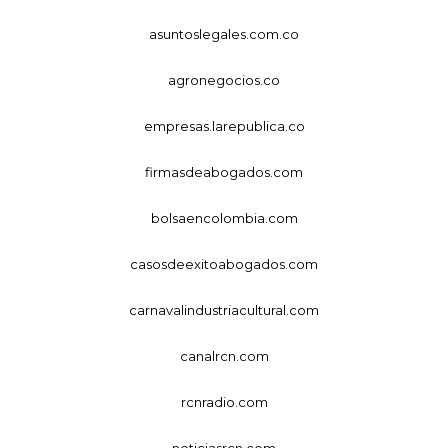
asuntoslegales.com.co
agronegocios.co
empresas.larepublica.co
firmasdeabogados.com
bolsaencolombia.com
casosdeexitoabogados.com
carnavalindustriacultural.com
canalrcn.com
rcnradio.com
noticiasrcn.com