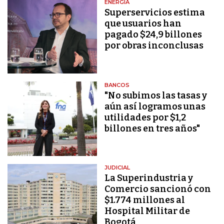
ENERGÍA
Superservicios estima
que usuarios han
pagado $24,9 billones
por obras inconclusas
BANCOS
"No subimos las tasas y
aún así logramos unas
utilidades por $1,2
billones en tres años"
JUDICIAL
La Superindustria y
Comercio sancionó con
$1.774 millones al
Hospital Militar de
Bogotá