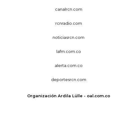
canalrcn.com
rcnradio.com
noticiasrcn.com
lafm.com.co
alerta.com.co
deportesrcn.com
Organización Ardila Lülle - oal.com.co