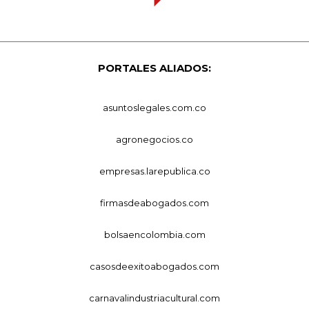
PORTALES ALIADOS:
asuntoslegales.com.co
agronegocios.co
empresas.larepublica.co
firmasdeabogados.com
bolsaencolombia.com
casosdeexitoabogados.com
carnavalindustriacultural.com