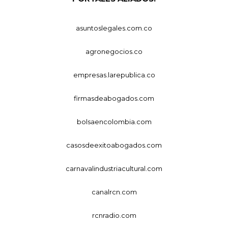
asuntoslegales.com.co
agronegocios.co
empresas.larepublica.co
firmasdeabogados.com
bolsaencolombia.com
casosdeexitoabogados.com
carnavalindustriacultural.com
canalrcn.com
rcnradio.com