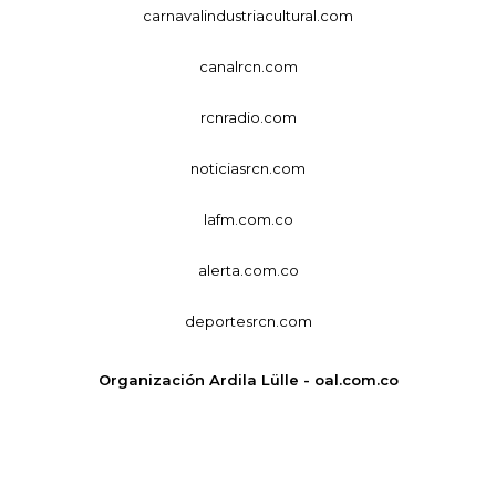
carnavalindustriacultural.com
canalrcn.com
rcnradio.com
noticiasrcn.com
lafm.com.co
alerta.com.co
deportesrcn.com
Organización Ardila Lülle - oal.com.co