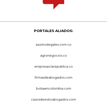
PORTALES ALIADOS:
asuntoslegales.com.co
agronegocios.co
empresas.larepublica.co
firmasdeabogados.com
bolsaencolombia.com
casosdeexitoabogados.com