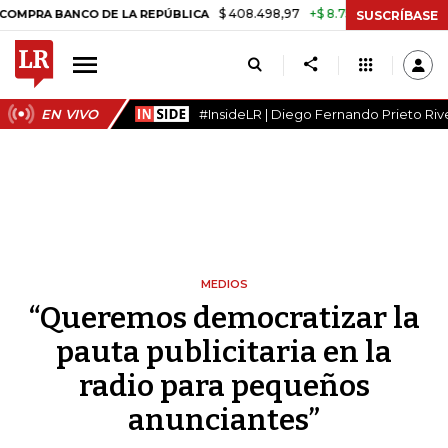
$ 408.498,97
+$ 8.753,81
+2,19%
NCO DE LA REPÚBLICA
TASA DE 
SUSCRÍBASE
EN VIVO
#InsideLR | Diego Fernando Prieto Riv
MEDIOS
“Queremos democratizar la
pauta publicitaria en la
radio para pequeños
anunciantes”