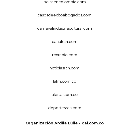
bolsaencolombia.com
casosdeexitoabogados.com
carnavalindustriacultural.com
canalrcn.com
rcnradio.com
noticiasrcn.com
lafm.com.co
alerta.com.co
deportesrcn.com
Organización Ardila Lülle - oal.com.co