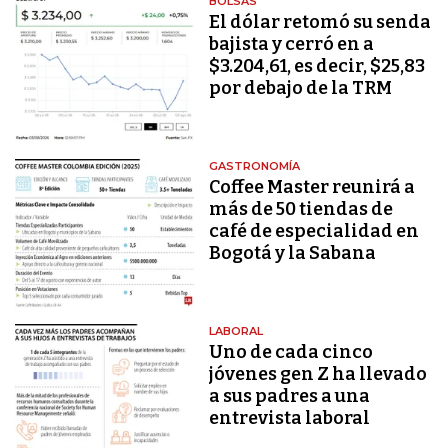
BOLSAS
El dólar retomó su senda
bajista y cerró en a
$3.204,61, es decir, $25,83
por debajo de la TRM
GASTRONOMÍA
Coffee Master reunirá a
más de 50 tiendas de
café de especialidad en
Bogotá y la Sabana
LABORAL
Uno de cada cinco
jóvenes gen Z ha llevado
a sus padres a una
entrevista laboral