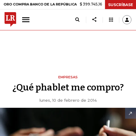
$ 399.745,16
+$ 2.295,71
+0,58%
OMPRA BANCO DE LA REPÚBLICA
SUSCRÍBASE
EMPRESAS
¿Qué phablet me compro?
lunes, 10 de febrero de 2014