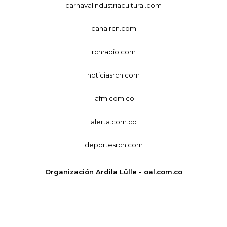
carnavalindustriacultural.com
canalrcn.com
rcnradio.com
noticiasrcn.com
lafm.com.co
alerta.com.co
deportesrcn.com
Organización Ardila Lülle - oal.com.co