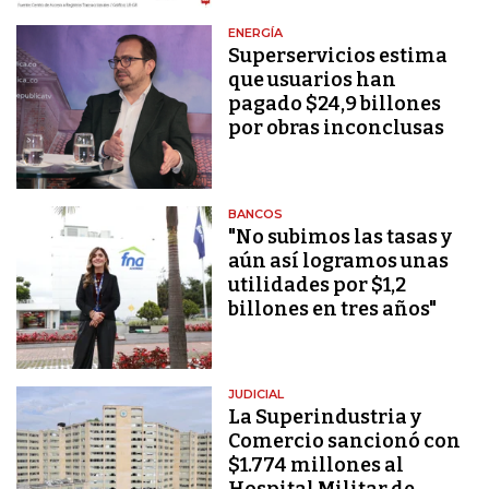
ENERGÍA
Superservicios estima
que usuarios han
pagado $24,9 billones
por obras inconclusas
BANCOS
"No subimos las tasas y
aún así logramos unas
utilidades por $1,2
billones en tres años"
JUDICIAL
La Superindustria y
Comercio sancionó con
$1.774 millones al
Hospital Militar de