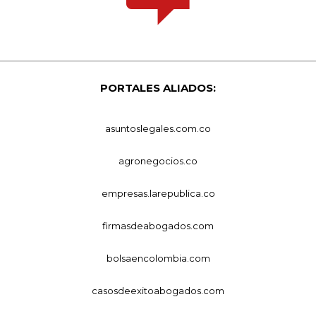
PORTALES ALIADOS:
asuntoslegales.com.co
agronegocios.co
empresas.larepublica.co
firmasdeabogados.com
bolsaencolombia.com
casosdeexitoabogados.com