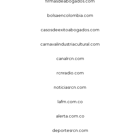
firmasdeabogados.com
bolsaencolombia.com
casosdeexitoabogados.com
carnavalindustriacultural.com
canalrcn.com
rcnradio.com
noticiasrcn.com
lafm.com.co
alerta.com.co
deportesrcn.com