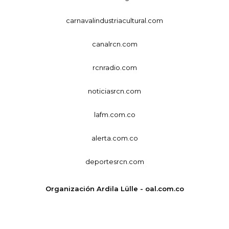
carnavalindustriacultural.com
canalrcn.com
rcnradio.com
noticiasrcn.com
lafm.com.co
alerta.com.co
deportesrcn.com
Organización Ardila Lülle - oal.com.co