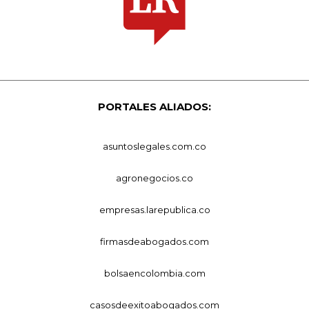
PORTALES ALIADOS:
asuntoslegales.com.co
agronegocios.co
empresas.larepublica.co
firmasdeabogados.com
bolsaencolombia.com
casosdeexitoabogados.com